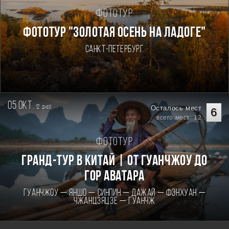
Фототур
ФОТОТУР "ЗОЛОТАЯ ОСЕНЬ НА ЛАДОГЕ"
Санкт-Петербург
05 окт.
12
Осталось мест
дней
6
всего мест: 12
Фототур
Гранд-тур в Китай | От Гуанчжоу до
гор Аватара
Гуанчжоу — Яншо — Синпин — Дажай — Фэнхуан —
Чжанцзяцзе — Гуанчж