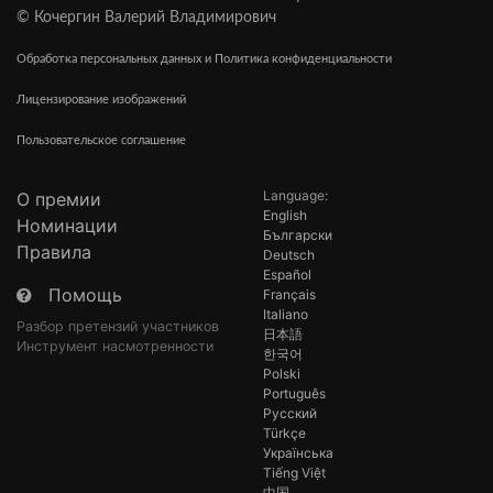
© Кочергин Валерий Владимирович
Обработка персональных данных и Политика конфиденциальности
Лицензирование изображений
Пользовательское соглашение
Language:
О премии
English
Номинации
Български
Правила
Deutsch
Español
Помощь
Français
Italiano
Разбор претензий участников
日本語
Инструмент насмотренности
한국어
Polski
Português
Русский
Türkçe
Українська
Tiếng Việt
中国