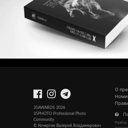
О пр
Номи
Прав
35AWARDS 2026
П
35PHOTO Professional Photo
Community
Разбор
© Кочергин Валерий Владимирович
участн