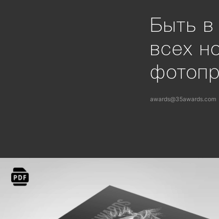
Быть в
всех н
фотоп
awards@35awards.com