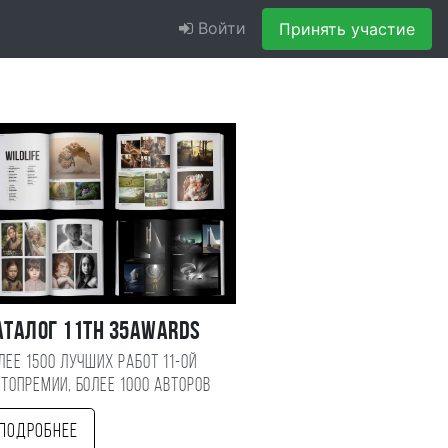
Войти
Принять участие
аталог 11TH 35AWARDS
лее 1500 лучших работ 11-ой
топремии, более 1000 авторов
Подробнее