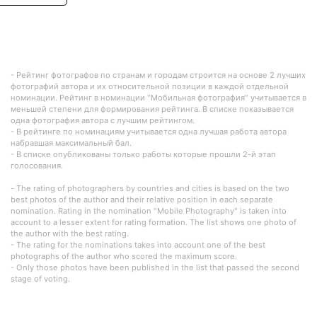
- Рейтинг фотографов по странам и городам строится на основе 2 лучших
фотографий автора и их относительной позиции в каждой отдельной
номинации. Рейтинг в номинации "Мобильная фотография" учитывается в
меньшей степени для формирования рейтинга. В списке показывается
одна фотография автора с лучшим рейтингом.
- В рейтинге по номинациям учитывается одна лучшая работа автора
набравшая максимальный бал.
- В списке опубликованы только работы которые прошли 2-й этап
голосования.
- The rating of photographers by countries and cities is based on the two
best photos of the author and their relative position in each separate
nomination. Rating in the nomination "Mobile Photography" is taken into
account to a lesser extent for rating formation. The list shows one photo of
the author with the best rating.
- The rating for the nominations takes into account one of the best
photographs of the author who scored the maximum score.
- Only those photos have been published in the list that passed the second
stage of voting.