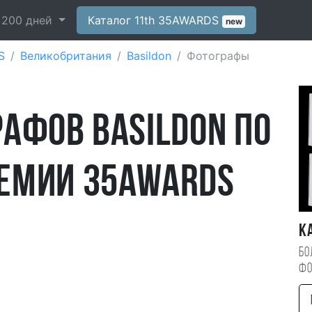
-
200
дней
Каталог 11th 35AWARDS
new
S
Великобритания
Basildon
Фотографы
афов Basildon по
емии 35AWARDS
К
Бо
фо