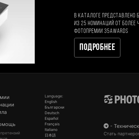
В каталоге представлено 
из 25 номинаций от более 
фотопремии 35AWARDS
Подробнее
Language:
емии
English
нации
Български
ила
Deutsch
Español
омощь
Français
-
Техническ
Italiano
 претензий
Стать партнеро
日本語
иков