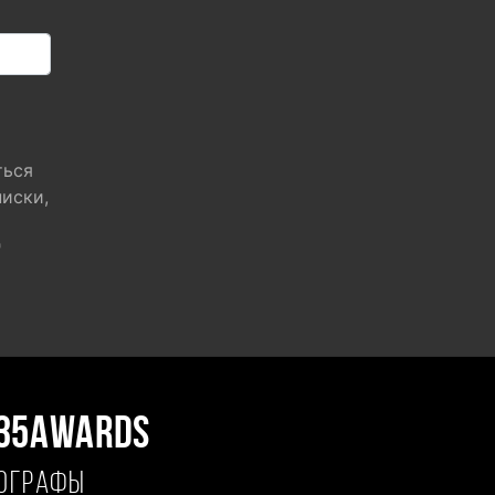
ться
писки,
"
35AWARDS
ТОГРАФЫ