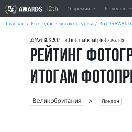
12th
О премии
Конкурсы 
Главная
Ежегодные фотоконкурсы
3rd 35AWARD
35AWARDS
2017
- 3rd international photo awards
Рейтинг фотогр
итогам фотопр
Великобритания
>
Лондон