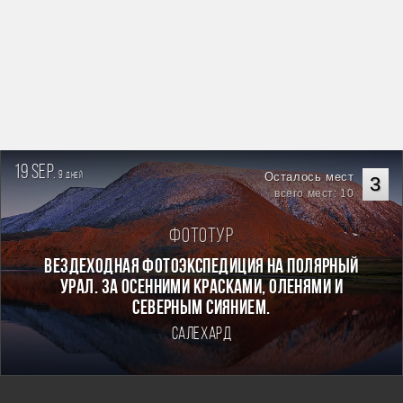
19 sep.
9
Осталось мест
дней
3
всего мест: 10
Фототур
Вездеходная фотоэкспедиция на Полярный
Урал. За осенними красками, оленями и
северным сиянием.
Салехард