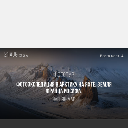
21 aug.
21
Всего мест:
4
день
Фототур
Фотоэкспедиция в Арктику на яхте. Земля
Франца Иосифа.
Нарьян-Мар