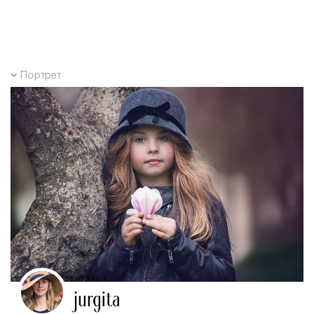
Портрет
jurgita