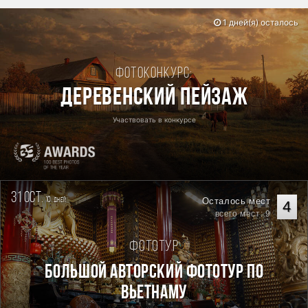
1 дней(я) осталось
Фотоконкурс:
Деревенский пейзаж
Участвовать в конкурсе
31 oct.
10
Осталось мест
дней
4
всего мест: 9
Фототур
Большой авторский фототур по
Вьетнаму