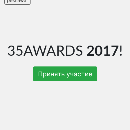
peshawar
35AWARDS
2017
!
Принять участие