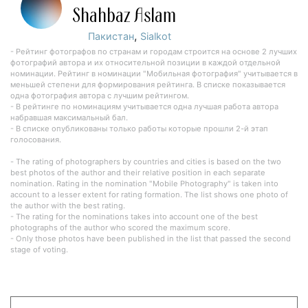
Shahbaz Aslam
,
Пакистан
Sialkot
- Рейтинг фотографов по странам и городам строится на основе 2 лучших
фотографий автора и их относительной позиции в каждой отдельной
номинации. Рейтинг в номинации "Мобильная фотография" учитывается в
меньшей степени для формирования рейтинга. В списке показывается
одна фотография автора с лучшим рейтингом.
- В рейтинге по номинациям учитывается одна лучшая работа автора
набравшая максимальный бал.
- В списке опубликованы только работы которые прошли 2-й этап
голосования.
- The rating of photographers by countries and cities is based on the two
best photos of the author and their relative position in each separate
nomination. Rating in the nomination "Mobile Photography" is taken into
account to a lesser extent for rating formation. The list shows one photo of
the author with the best rating.
- The rating for the nominations takes into account one of the best
photographs of the author who scored the maximum score.
- Only those photos have been published in the list that passed the second
stage of voting.