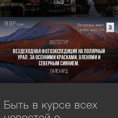
Ханой
19 sep.
9
Осталось мест
дней
3
всего мест: 10
Фототур
Вездеходная фотоэкспедиция на Полярный
Урал. За осенними красками, оленями и
северным сиянием.
Салехард
Быть в курсе всех