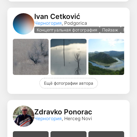
Ivan Ćetković
Черногория
, Podgorica
Концептуальная фотография
Пейзаж
Макр
Ещё фотографии автора
Zdravko Ponorac
Черногория
, Herceg Novi