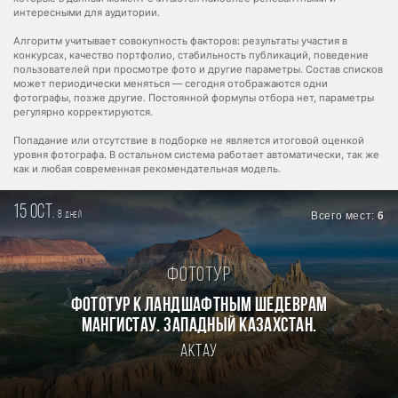
интересными для аудитории.
Алгоритм учитывает совокупность факторов: результаты участия в
конкурсах, качество портфолио, стабильность публикаций, поведение
пользователей при просмотре фото и другие параметры. Состав списков
может периодически меняться — сегодня отображаются одни
фотографы, позже другие. Постоянной формулы отбора нет, параметры
регулярно корректируются.
Попадание или отсутствие в подборке не является итоговой оценкой
уровня фотографа. В остальном система работает автоматически, так же
как и любая современная рекомендательная модель.
15 oct.
8
Всего мест:
6
дней
Фототур
Фототур к ландшафтным шедеврам
Мангистау. Западный Казахстан.
Актау