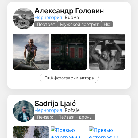
Александр Головин
Черногория
, Budva
Портрет
Мужской портрет
Ню
Ещё фотографии автора
Sadrija Ljaić
Черногория
, Rožaje
Пейзаж
Пейзаж - дроны