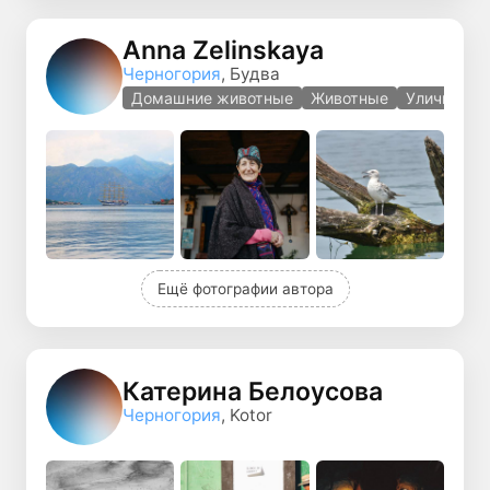
Anna Zelinskaya
Черногория
, Будва
Домашние животные
Животные
Уличная ф
Ещё фотографии автора
Катерина Белоусова
Черногория
, Kotor