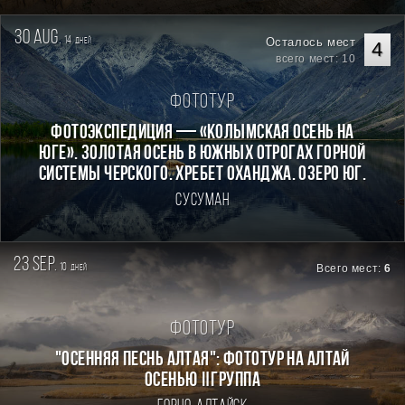
30 aug.
14
Осталось мест
дней
4
всего мест: 10
Фототур
Фотоэкспедиция — «Колымская осень на
Юге». Золотая осень в южных отрогах горной
системы Черского. Хребет Оханджа. Озеро Юг.
Сусуман
23 sep.
10
Всего мест:
6
дней
Фототур
"ОСЕННЯЯ ПЕСНЬ АЛТАЯ": ФОТОТУР НА АЛТАЙ
ОСЕНЬЮ Ⅱгруппа