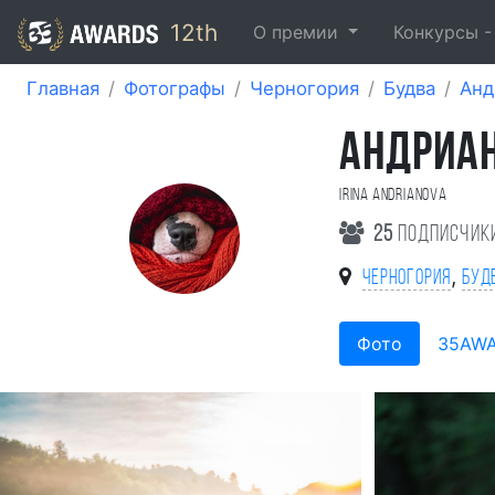
12th
О премии
Конкурсы 
Главная
Фотографы
Черногория
Будва
Анд
АНДРИАН
Irina Andrianova
25
подписчик
,
Черногория
Буд
Фото
35AW