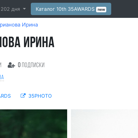
-
202
дня
Каталог 10th 35AWARDS
new
рианова Ирина
ОВА ИРИНА
и
0
подписки
ва
ARDS
35PHOTO