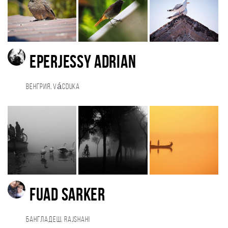
Eperjessy Adrian
Венгрия, Vácduka
Fuad sarker
Бангладеш, Rajshahi