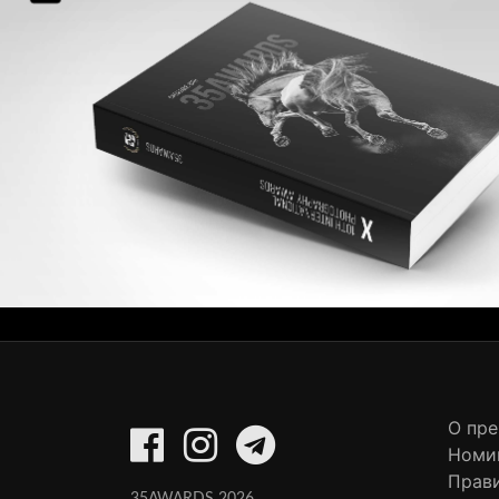
О пр
Номи
Прав