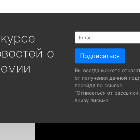
 курсе
овостей о
ремии
Вы всегда можете отказа
от получения данной под
перейдя по ссылке
"Отписаться от рассылки
внизу письма