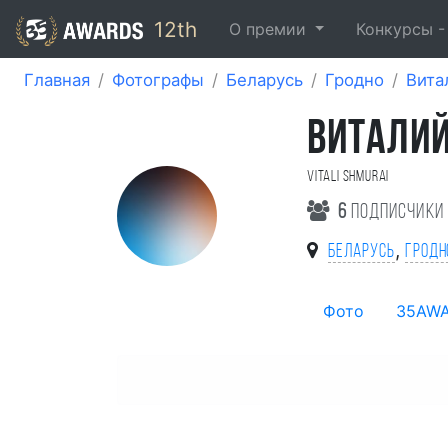
12th
О премии
Конкурсы 
Главная
Фотографы
Беларусь
Гродно
Вита
ВИТАЛИ
Vitali Shmurai
6
подписчики
,
Беларусь
Гродн
Фото
35AW