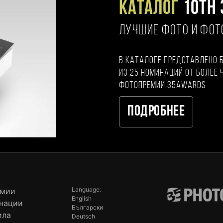
Каталог
10TH 
ЛУЧШИЕ ФОТО И ФО
В каталоге представлено 
из 25 номинаций от более 
фотопремии 35AWARDS
Подробнее
Language:
емии
English
нации
Български
ила
Deutsch