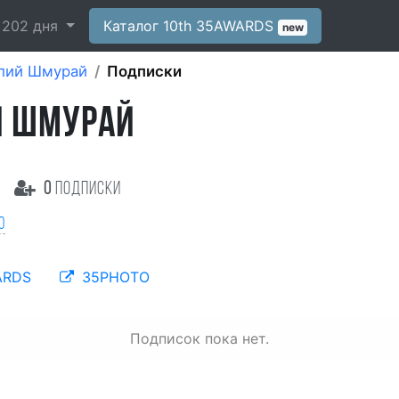
-
202
дня
Каталог 10th 35AWARDS
new
лий Шмурай
Подписки
Й ШМУРАЙ
0
подписки
о
ARDS
35PHOTO
Подписок пока нет.