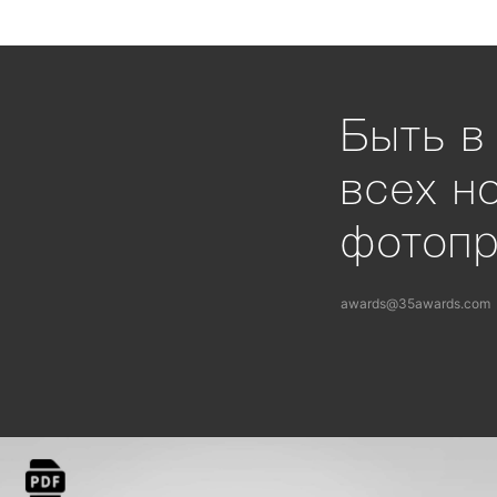
Быть в
всех н
фотоп
awards@35awards.com