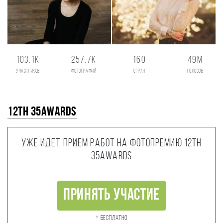
103.1K
257.7K
160
49M
участников
фотографий
стран
голосов
12th 35AWARDS
Уже идет прием работ на фотопремию 12th
35AWARDS
Принять участие
* Бесплатно