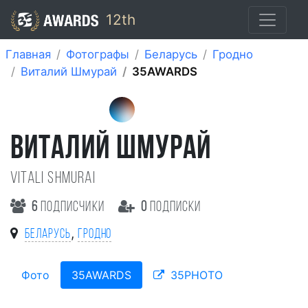
12th
Главная
Фотографы
Беларусь
Гродно
Виталий Шмурай
35AWARDS
ВИТАЛИЙ ШМУРАЙ
Vitali Shmurai
6
подписчики
0
подписки
,
Беларусь
Гродно
Фото
35AWARDS
35PHOTO