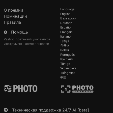
Language:
О премии
English
Номинации
Български
Правила
Deutsch
Español
Помощь
Français
Italiano
Разбор претензий участников
日本語
Инструмент насмотренности
한국어
Polski
Português
Русский
Türkçe
Українська
Tiếng Việt
中国
-
Техническая поддержка 24/7 AI [beta]