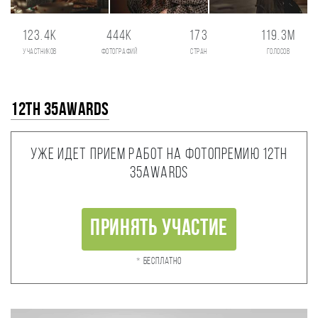
123.4K
444K
173
119.3M
участников
фотографий
стран
голосов
12th 35AWARDS
Уже идет прием работ на фотопремию 12th
35AWARDS
Принять участие
* Бесплатно