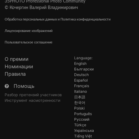
35PHOTO Professional Photo Community
© Кочергин Валерий Владимирович
Обработка персональных данных и Политика конфиденциальности
Лицензирование изображений
Пользовательское соглашение
Language:
О премии
English
Номинации
Български
Правила
Deutsch
Español
Помощь
Français
Italiano
Разбор претензий участников
日本語
Инструмент насмотренности
한국어
Polski
Português
Русский
Türkçe
Українська
Tiếng Việt