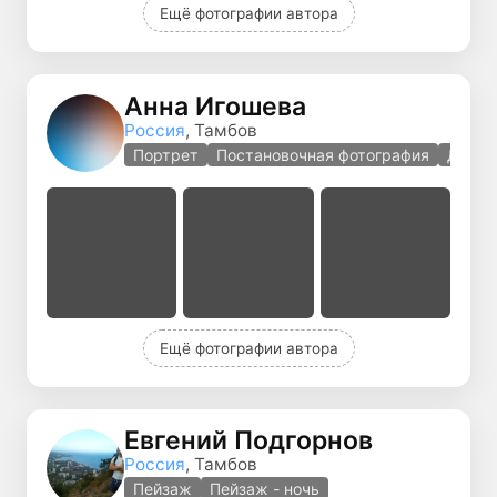
Ещё фотографии автора
Анна Игошева
Россия
, Тамбов
Портрет
Постановочная фотография
Детск
Ещё фотографии автора
Евгений Подгорнов
Россия
, Тамбов
Пейзаж
Пейзаж - ночь