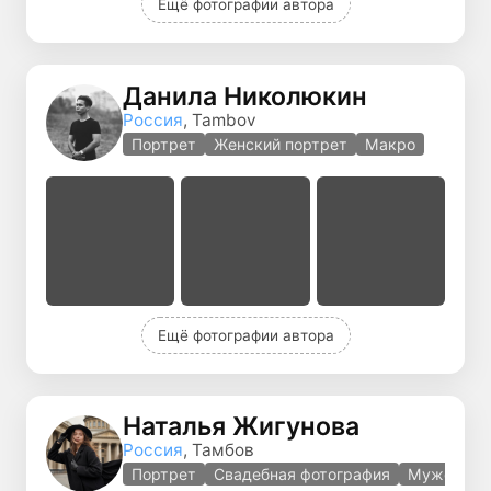
Ещё фотографии автора
Данила Николюкин
Россия
, Tambov
Портрет
Женский портрет
Макро
Ещё фотографии автора
Наталья Жигунова
Россия
, Тамбов
Портрет
Свадебная фотография
Мужской п