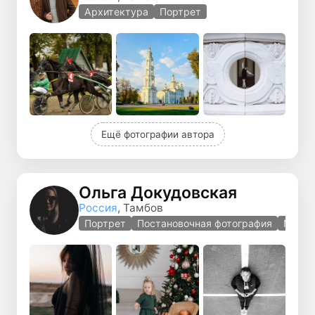
Архитектура
Портрет
Ещё фотографии автора
Ольга Докудовская
Россия
, Тамбов
Портрет
Постановочная фотография
Мужск