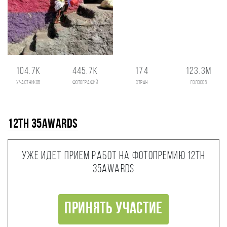
104.7K
445.7K
174
123.3M
участников
фотографий
стран
голосов
12th 35AWARDS
Уже идет прием работ на фотопремию 12th
35AWARDS
Принять участие