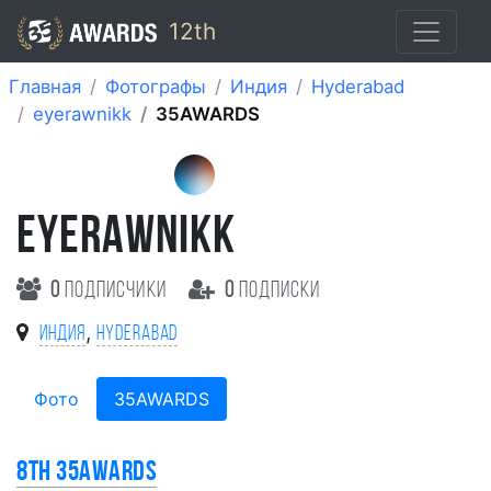
12th
Главная
Фотографы
Индия
Hyderabad
eyerawnikk
35AWARDS
EYERAWNIKK
0
подписчики
0
подписки
,
Индия
Hyderabad
Фото
35AWARDS
8th 35AWARDS