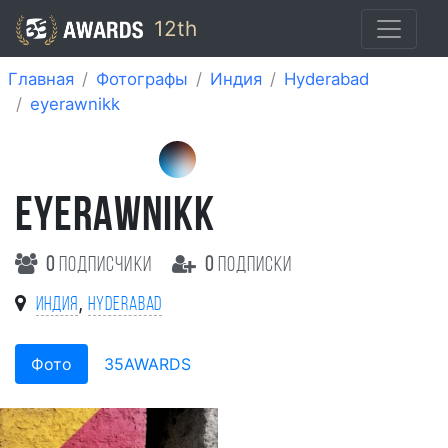
12th
Главная
Фотографы
Индия
Hyderabad
eyerawnikk
EYERAWNIKK
0
подписчики
0
подписки
,
Индия
Hyderabad
Фото
35AWARDS