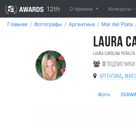
12th
О премии
Конкурсы 
Главная
Фотографы
Аргентина
Mar del Plata
LAURA C
Laura Carolina Peralta
0
подписчики
,
Аргентина
Mar 
Фото
35AW