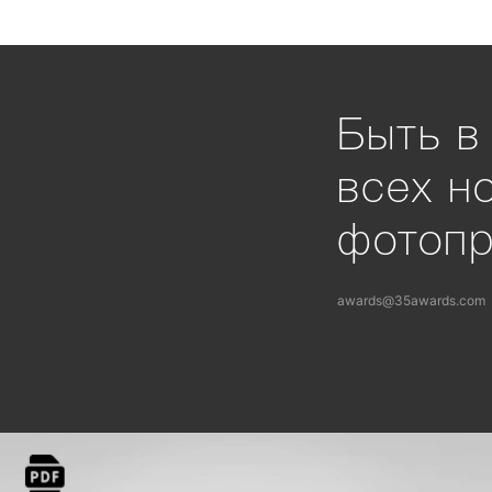
Быть в
всех н
фотоп
awards@35awards.com