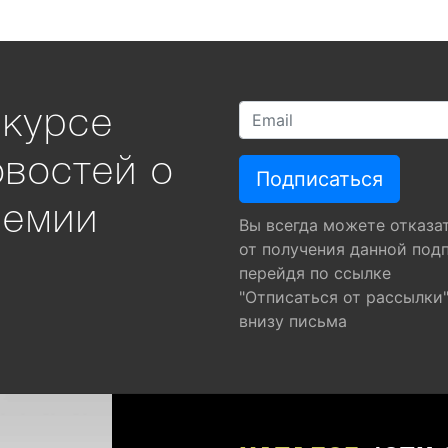
 курсе
овостей о
ремии
Вы всегда можете отказа
от получения данной под
перейдя по ссылке
"Отписаться от рассылки
внизу письма