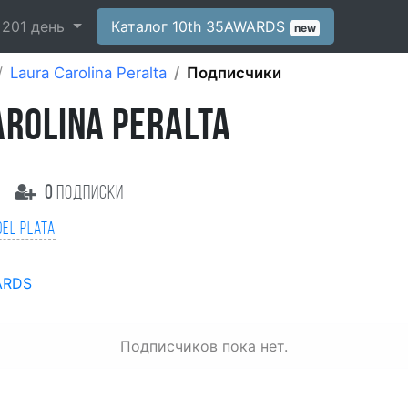
-
201
день
Каталог 10th 35AWARDS
new
Laura Carolina Peralta
Подписчики
AROLINA PERALTA
0
подписки
del Plata
ARDS
Подписчиков пока нет.