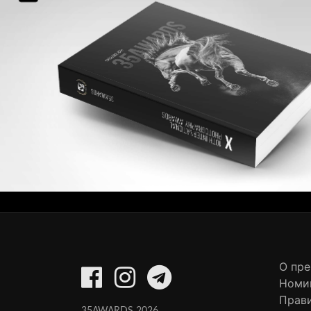
О пр
Номи
Прав