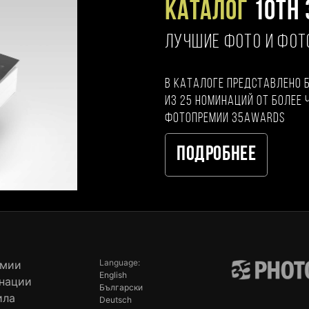
Каталог
10TH 
ЛУЧШИЕ ФОТО И ФО
В каталоге представлено 
из 25 номинаций от более 
фотопремии 35AWARDS
Подробнее
Language:
емии
English
нации
Български
ила
Deutsch