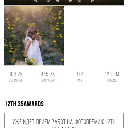
104.7K
445.7K
174
123.3M
участников
фотографий
стран
голосов
12th 35AWARDS
Уже идет прием работ на фотопремию 12th