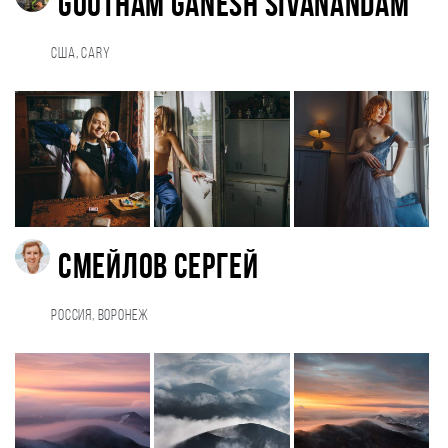
Goutham Ganesh Sivanandam
США, Cary
Смейлов Сергей
Россия, Воронеж