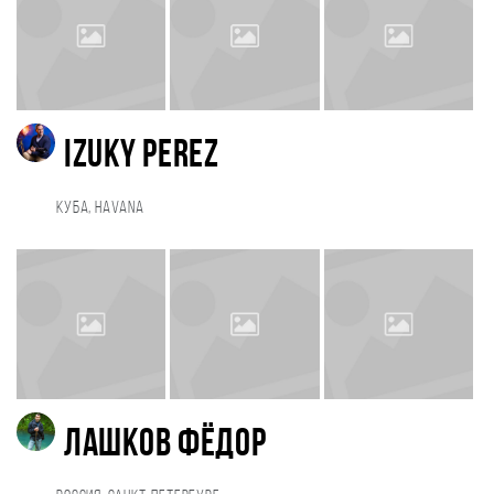
Izuky Perez
Куба, Havana
Лашков Фёдор