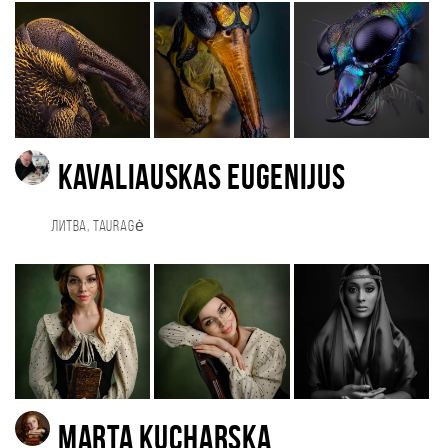
Kavaliauskas Eugenijus
Литва, Tauragė
Marta Kucharska