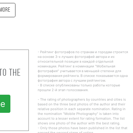
More
- Рейтинг фотографов по странам и городам строится
на основе 3-х лучших фотографий автора и их
относительной позиции в каждой отдельной
номинации. Рейтинг в номинации "Мобильная
to the
фотография" учитывается в меньшей степени для
формирования рейтинга. В списке показывается одна
фотография автора с лучшим рейтингом.
- В списке опубликованы только работы которые
прошли 2-й этап голосования.
- The rating of photographers by countries and cities is
te
based on the three best photos of the author and their
relative position in each separate nomination. Rating in
the nomination "Mobile Photography" is taken into
account to a lesser extent for rating formation. The list
shows one photo of the author with the best rating.
- Only those photos have been published in the list that
passed the second stage of voting.