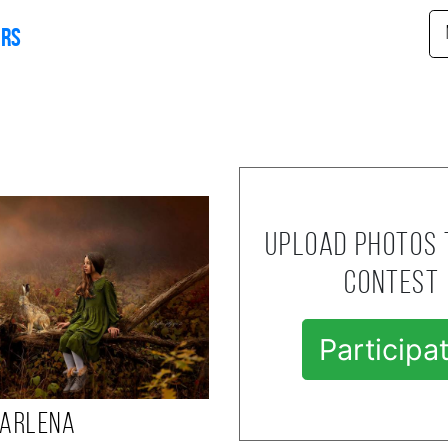
ers
Upload photos 
contest
Participa
arlena