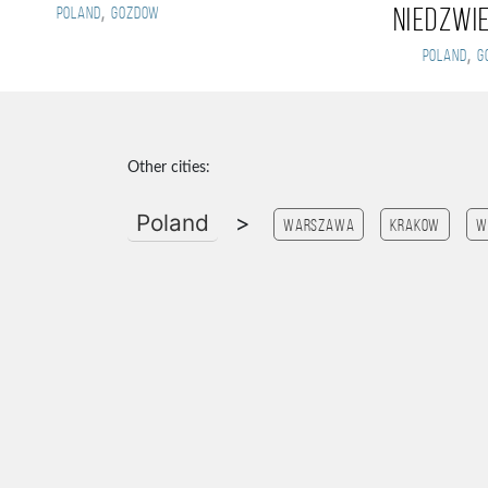
,
Poland
Gozdow
Niedzwi
,
Poland
G
Other cities:
Poland
>
Warszawa
Krakow
W