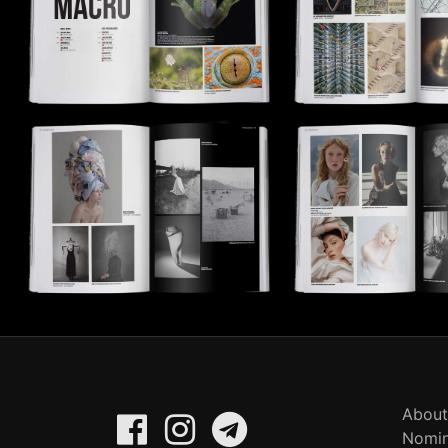
About
Nomin