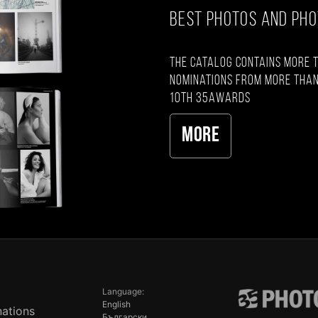
BEST PHOTOS AND PH
The catalog contains more 
nominations from more than
10th 35AWARDS
More
Language:
English
ations
Български