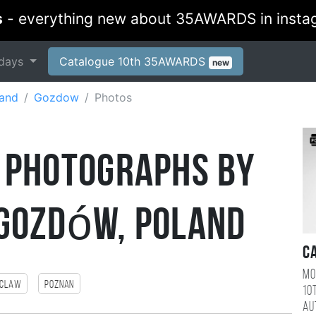
s
- everything new about 35AWARDS in insta
days
Catalogue 10th 35AWARDS
new
and
Gozdow
Photos
 Photographs by
Gozdów, Poland
C
Mo
claw
Poznan
10
au