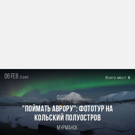
06 feb.
9
Всего мест:
6
дней
Фототур
"Поймать Аврору": фототур на
Кольский полуостров
Мурманск