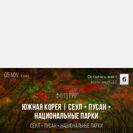
05 nov.
9
Осталось мест
дней
6
всего мест: 12
Фототур
Южная Корея | Сеул + Пусан +
национальные парки
Сеул + Пусан + национальные парки