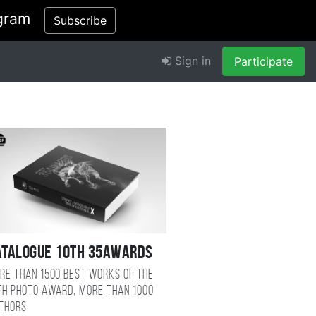
gram
Subscribe
Sign in
Participate
atalogue 10TH 35AWARDS
re than 1500 best works of the
TH photo award, more than 1000
thors