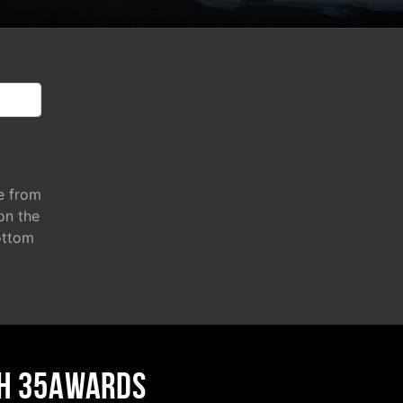
e from
 on the
ottom
H 35AWARDS