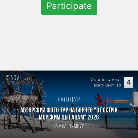
Participate
15 nov.
11
Осталось мест
дней
4
всего мест: 10
Фототур
Авторский фото тур на Борнео "В гости к
морским цыганам" 2026
Куала-Лумпур