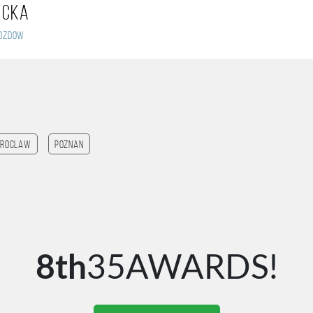
ecka
ozdow
roclaw
Poznan
8th
35AWARDS!