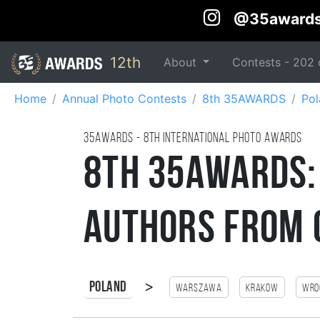
@35award
12th
About
Contests -
202
Home
Annual Photo Contests
8th 35AWARDS
Pol
35AWARDS - 8TH international photo awards
8th 35AWARDS:
Authors from 
>
Poland
Warszawa
Krakow
Wro