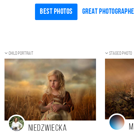
Best photos
Great photograph
Child portrait
Staged photo
M
Niedzwiecka