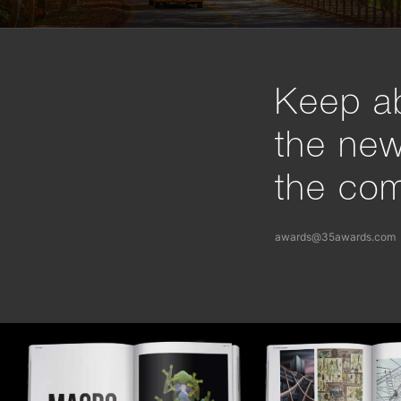
Keep ab
the ne
the com
awards@35awards.com