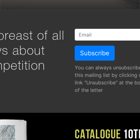
reast of all
ws about
petition
You can always unsubscrib
this mailing list by clicking
link "Unsubscribe" at the b
of the letter
CATALOGUE
10T