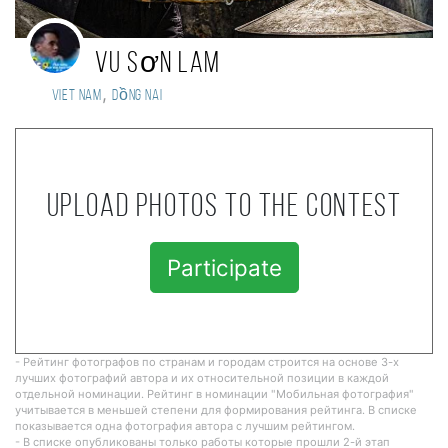
Vu Sơn Lam
,
Viet Nam
Dồng Nai
Upload photos to the contest
Participate
- Рейтинг фотографов по странам и городам строится на основе 3-х
лучших фотографий автора и их относительной позиции в каждой
отдельной номинации. Рейтинг в номинации "Мобильная фотография"
учитывается в меньшей степени для формирования рейтинга. В списке
показывается одна фотография автора с лучшим рейтингом.
- В списке опубликованы только работы которые прошли 2-й этап