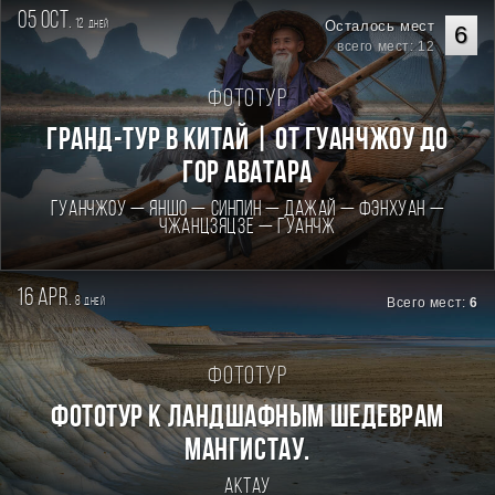
05 oct.
12
Осталось мест
дней
6
всего мест: 12
Фототур
Гранд-тур в Китай | От Гуанчжоу до
гор Аватара
Гуанчжоу — Яншо — Синпин — Дажай — Фэнхуан —
Чжанцзяцзе — Гуанчж
16 apr.
8
Всего мест:
6
дней
Фототур
Фототур к ландшафным шедеврам
Мангистау.
Актау