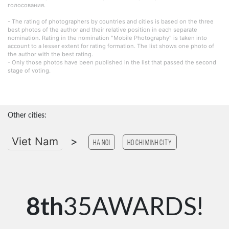
голосования.
- The rating of photographers by countries and cities is based on the three
best photos of the author and their relative position in each separate
nomination. Rating in the nomination "Mobile Photography" is taken into
account to a lesser extent for rating formation. The list shows one photo of
the author with the best rating.
- Only those photos have been published in the list that passed the second
stage of voting.
Other cities:
Viet Nam
>
Ha Noi
Ho Chi Minh City
8th
35AWARDS!