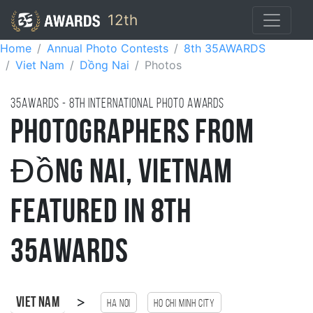
12th
Home
Annual Photo Contests
8th 35AWARDS
Viet Nam
Dồng Nai
Photos
35AWARDS - 8TH international photo awards
Photographers from
Đồng Nai, Vietnam
Featured in 8th
35AWARDS
>
Viet Nam
Ha Noi
Ho Chi Minh City