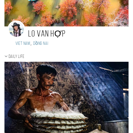
LO VAN HỢP
,
Viet Nam
Dồng Nai
Daily Life