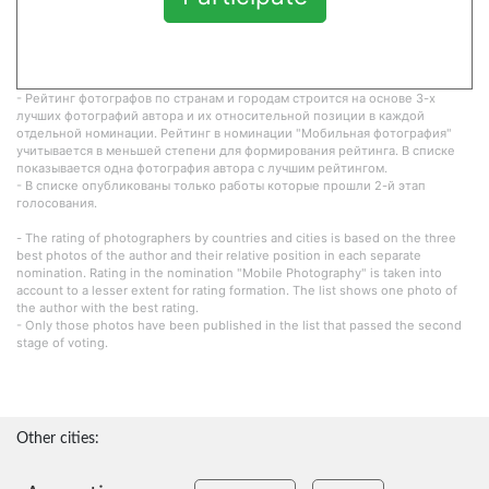
- Рейтинг фотографов по странам и городам строится на основе 3-х
лучших фотографий автора и их относительной позиции в каждой
отдельной номинации. Рейтинг в номинации "Мобильная фотография"
учитывается в меньшей степени для формирования рейтинга. В списке
показывается одна фотография автора с лучшим рейтингом.
- В списке опубликованы только работы которые прошли 2-й этап
голосования.
- The rating of photographers by countries and cities is based on the three
best photos of the author and their relative position in each separate
nomination. Rating in the nomination "Mobile Photography" is taken into
account to a lesser extent for rating formation. The list shows one photo of
the author with the best rating.
- Only those photos have been published in the list that passed the second
stage of voting.
Other cities: