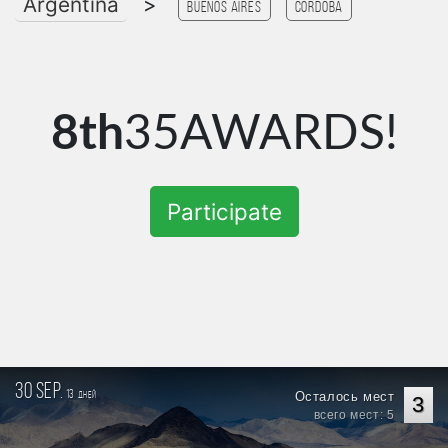
Argentina
>
Buenos Aires
Cordoba
8th
35AWARDS!
Participate
30 sep.
13
Осталось мест
дней
3
всего мест: 5