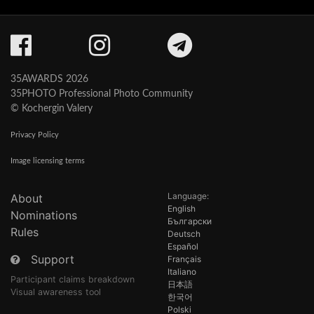
35AWARDS 2026
35PHOTO Professional Photo Community
© Kochergin Valery
Privacy Policy
Image licensing terms
Language:
About
English
Nominations
Български
Rules
Deutsch
Español
Support
Français
Italiano
Participant claims breakdown
日本語
Visual awareness tool
한국어
Polski