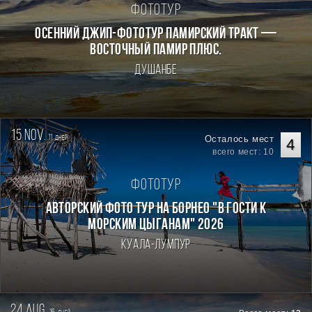
Фототур
Осенний джип-фототур Памирский Тракт —
Восточный Памир плюс.
Душанбе
15 nov.
11
Осталось мест
дней
4
всего мест: 10
Фототур
Авторский фото тур на Борнео "В гости к
морским цыганам" 2026
Куала-Лумпур
24 aug.