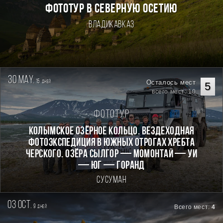
ФОТОТУР В СЕВЕРНУЮ ОСЕТИЮ
Владикавказ
30 may.
15
Осталось мест
дней
5
всего мест: 10
Фототур
КОЛЫМСКОЕ ОЗЁРНОЕ КОЛЬЦО. Вездеходная
фотоэкспедиция в южных отрогах хребта
Черского. Озёра Сылгор — Момонтай — Уи
— Юг — Горанд
Сусуман
03 oct.
9
Всего мест:
4
дней