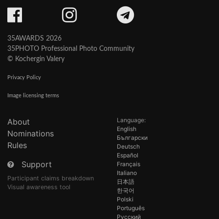
35AWARDS 2026
35PHOTO Professional Photo Community
© Kochergin Valery
Privacy Policy
Image licensing terms
Language:
About
English
Nominations
Български
Rules
Deutsch
Español
Support
Français
Italiano
Participant claims breakdown
日本語
Visual awareness tool
한국어
Polski
Português
Русский