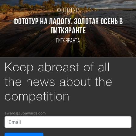
Фототур
Фототур на Ладогу. Золотая осень в
Питкяранте
Питкяранта
Keep abreast of all
the news about the
competition
awards@35awards.com