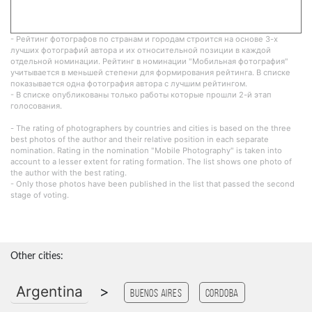
- Рейтинг фотографов по странам и городам строится на основе 3-х
лучших фотографий автора и их относительной позиции в каждой
отдельной номинации. Рейтинг в номинации "Мобильная фотография"
учитывается в меньшей степени для формирования рейтинга. В списке
показывается одна фотография автора с лучшим рейтингом.
- В списке опубликованы только работы которые прошли 2-й этап
голосования.
- The rating of photographers by countries and cities is based on the three
best photos of the author and their relative position in each separate
nomination. Rating in the nomination "Mobile Photography" is taken into
account to a lesser extent for rating formation. The list shows one photo of
the author with the best rating.
- Only those photos have been published in the list that passed the second
stage of voting.
Other cities:
Argentina
>
Buenos Aires
Cordoba