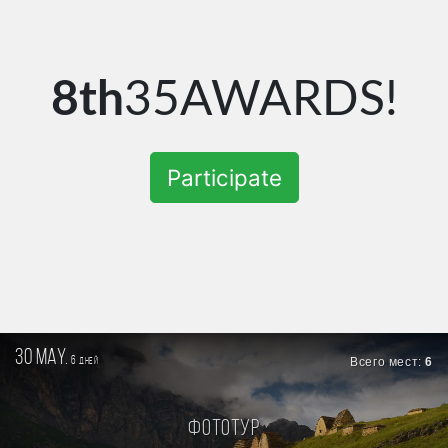
8th
35AWARDS!
Participate
30 may.
6
Всего мест:
6
дней
Фототур