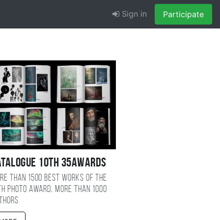
Sign in
Participate
atalogue 10TH 35AWARDS
re than 1500 best works of the
TH photo award, more than 1000
thors