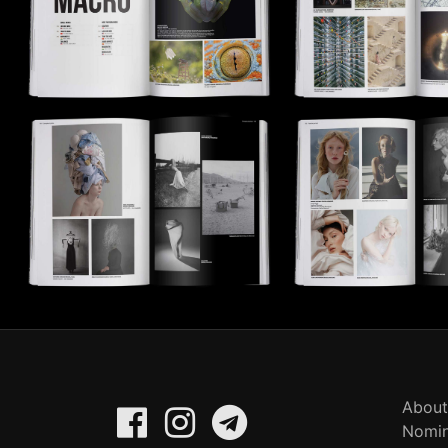
About
Nomin