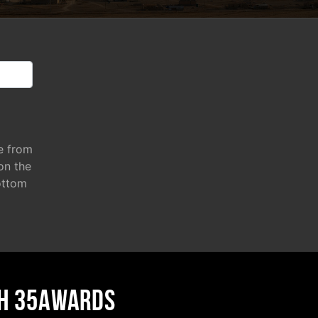
e from
 on the
ottom
H 35AWARDS