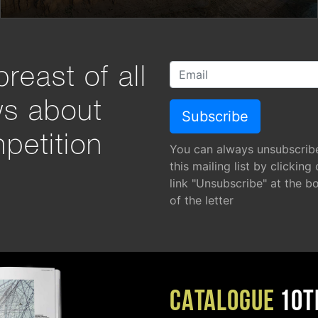
reast of all
ws about
petition
You can always unsubscrib
this mailing list by clicking
link "Unsubscribe" at the b
of the letter
CATALOGUE
10T