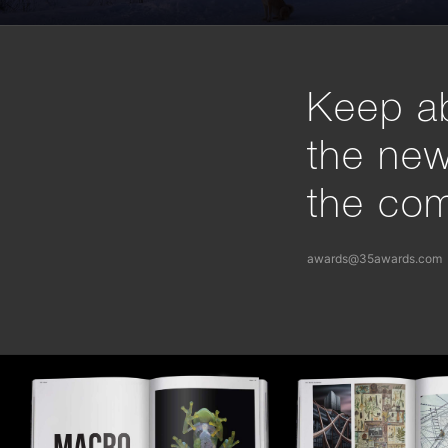
Keep ab
the ne
the com
awards@35awards.com