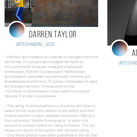
Darren Taylor
,
United Kingdom
Leeds
A
- Рейтинг фотографов по странам и городам строится
на основе 3-х лучших фотографий автора и их
United Kin
относительной позиции в каждой отдельной
номинации. Рейтинг в номинации "Мобильная
фотография" учитывается в меньшей степени для
формирования рейтинга. В списке показывается одна
фотография автора с лучшим рейтингом.
- В списке опубликованы только работы которые
прошли 2-й этап голосования.
- The rating of photographers by countries and cities is
based on the three best photos of the author and their
relative position in each separate nomination. Rating in
the nomination "Mobile Photography" is taken into
account to a lesser extent for rating formation. The list
shows one photo of the author with the best rating.
- Only those photos have been published in the list that