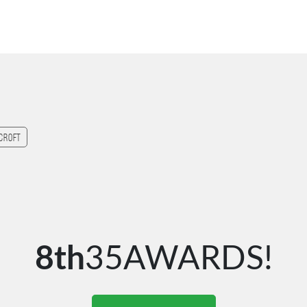
croft
8th
35AWARDS!