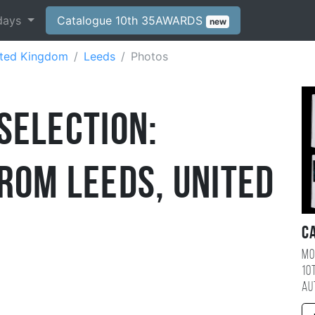
days
Catalogue 10th 35AWARDS
new
ited Kingdom
Leeds
Photos
Selection:
rom Leeds, United
C
Mo
10
au