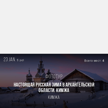
23 jan.
15
Всего мест:
4
дней
Фототур
Настоящая Русская зима в Архангельской
области. Кимжа
Кимжа