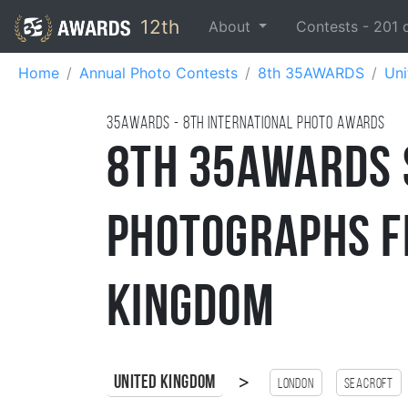
12th
About
Contests -
201
Home
Annual Photo Contests
8th 35AWARDS
Un
35AWARDS - 8TH international photo awards
8th 35AWARDS 
Photographs f
Kingdom
>
United Kingdom
London
Seacroft