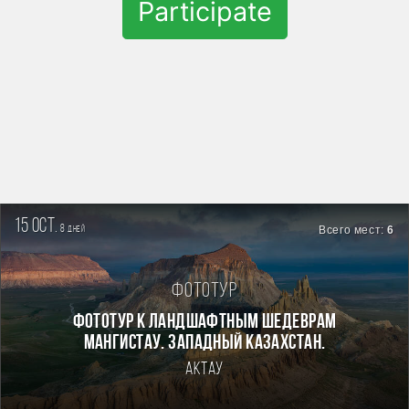
Participate
15 oct.
8
Всего мест:
6
дней
Фототур
Фототур к ландшафтным шедеврам
Мангистау. Западный Казахстан.
Актау