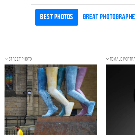
Best photos
Great photograph
Street photo
Female portra