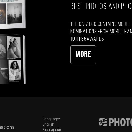
BEST PHOTOS AND PH
The catalog contains more 
nominations from more than
10th 35AWARDS
More
Language:
English
ations
Български