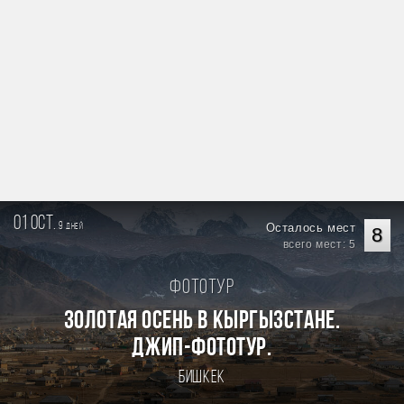
01 oct.
9
Осталось мест
дней
8
всего мест: 5
Фототур
Золотая осень в Кыргызстане.
Джип-фототур.
Бишкек