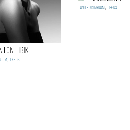
,
United Kingdom
Leeds
nton Libik
,
gdom
Leeds