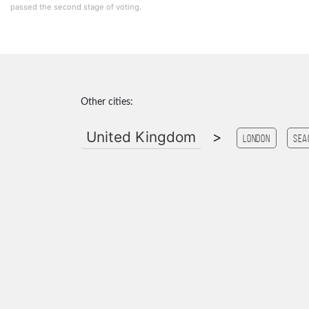
passed the second stage of voting.
Other cities:
United Kingdom
>
London
Sea