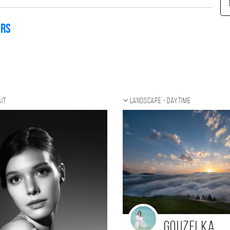
ers
it
Landscape - daytime
Gouzelka