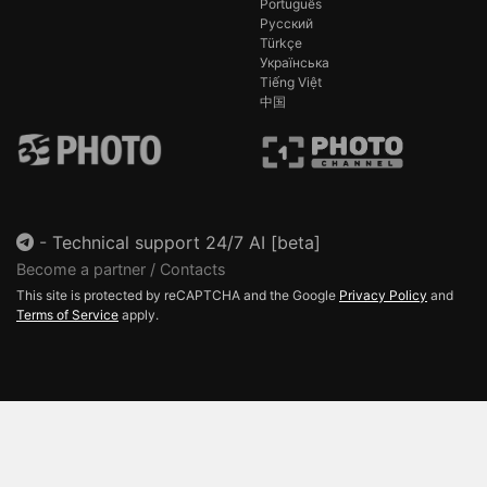
Português
Русский
Türkçe
Українська
Tiếng Việt
中国
-
Technical support 24/7 AI [beta]
Become a partner / Contacts
This site is protected by reCAPTCHA and the Google
Privacy Policy
and
Terms of Service
apply.