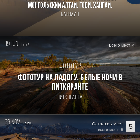
Монгольский Алтай, Гоби, Хангай.
Барнаул
19 jun.
9
Всего мест:
4
дней
Фототур
Фототур на Ладогу. Белые ночи в
Питкяранте
Питкяранта
28 nov.
9
Осталось мест
дней
5
всего мест: 6