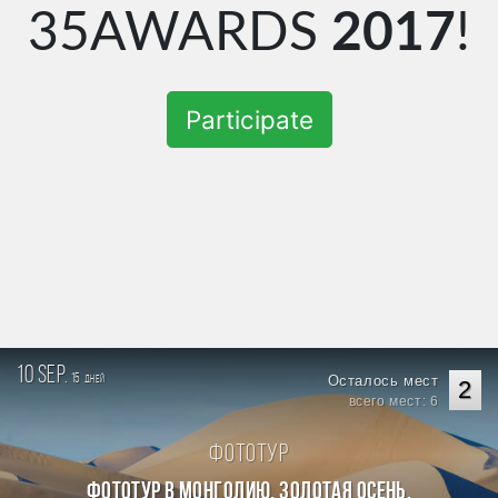
35AWARDS
2017
!
Participate
10 sep.
15
Осталось мест
дней
2
всего мест: 6
Фототур
Фототур в Монголию. Золотая осень.