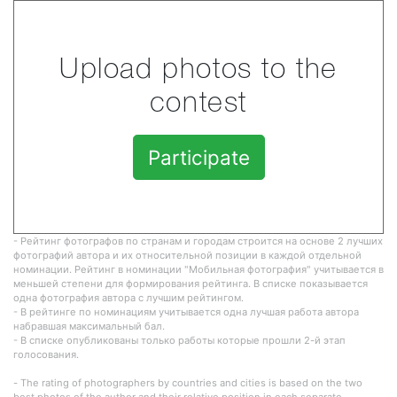
Upload photos to the
contest
Participate
- Рейтинг фотографов по странам и городам строится на основе 2 лучших
фотографий автора и их относительной позиции в каждой отдельной
номинации. Рейтинг в номинации "Мобильная фотография" учитывается в
меньшей степени для формирования рейтинга. В списке показывается
одна фотография автора с лучшим рейтингом.
- В рейтинге по номинациям учитывается одна лучшая работа автора
набравшая максимальный бал.
- В списке опубликованы только работы которые прошли 2-й этап
голосования.
- The rating of photographers by countries and cities is based on the two
best photos of the author and their relative position in each separate