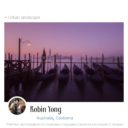
Urban landscape
Robin Yong
,
Australia
Canberra
- Рейтинг фотографов по странам и городам строится на основе 2 лучших