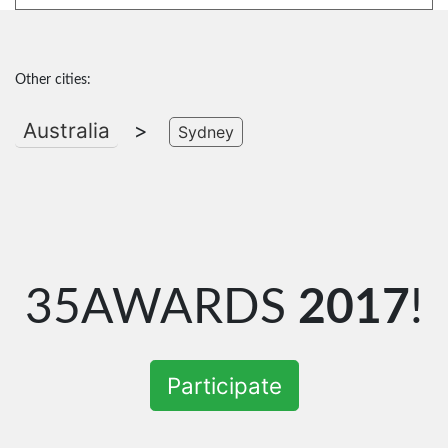
Other cities:
Australia
>
Sydney
35AWARDS
2017
!
Participate