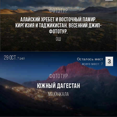
Фототур
Алайский хребет и Восточный Памир.
Киргизия и Таджикистан. Весенний джип-
фототур.
Ош
29 oct.
7
Осталось мест
дней
3
всего мест: 7
Фототур
ЮЖНЫЙ ДАГЕСТАН
Махачкала