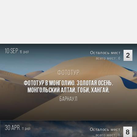
10 sep.
15
Осталось мест
дней
2
всего мест: 6
Фототур
Фототур в Монголию. Золотая осень.
Монгольский Алтай, Гоби, Хангай.
Барнаул
30 apr.
11
Осталось мест
дней
8
всего мест: 8