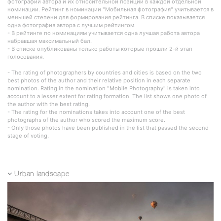
фотографий автора и их относительной позиции в каждой отдельной
номинации. Рейтинг в номинации "Мобильная фотография" учитывается в
меньшей степени для формирования рейтинга. В списке показывается
одна фотография автора с лучшим рейтингом.
- В рейтинге по номинациям учитывается одна лучшая работа автора
набравшая максимальный бал.
- В списке опубликованы только работы которые прошли 2-й этап
голосования.
- The rating of photographers by countries and cities is based on the two
best photos of the author and their relative position in each separate
nomination. Rating in the nomination "Mobile Photography" is taken into
account to a lesser extent for rating formation. The list shows one photo of
the author with the best rating.
- The rating for the nominations takes into account one of the best
photographs of the author who scored the maximum score.
- Only those photos have been published in the list that passed the second
stage of voting.
Urban landscape