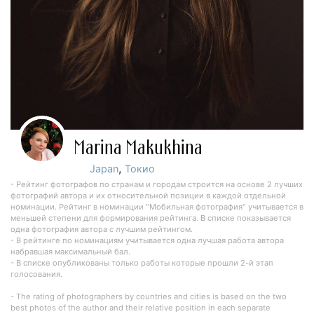
Marina Makukhina
,
Japan
Токио
- Рейтинг фотографов по странам и городам строится на основе 2 лучших
фотографий автора и их относительной позиции в каждой отдельной
номинации. Рейтинг в номинации "Мобильная фотография" учитывается в
меньшей степени для формирования рейтинга. В списке показывается
одна фотография автора с лучшим рейтингом.
- В рейтинге по номинациям учитывается одна лучшая работа автора
набравшая максимальный бал.
- В списке опубликованы только работы которые прошли 2-й этап
голосования.
- The rating of photographers by countries and cities is based on the two
best photos of the author and their relative position in each separate