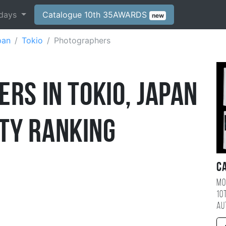
days
Catalogue 10th 35AWARDS
new
pan
Tokio
Photographers
rs in Tokio, Japan
ty Ranking
C
Mo
10
au