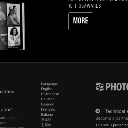
10th 35AWARDS
More
Language:
English
ations
Български
Deutsch
Español
upport
Français
-
Technical 
Italiano
pant claims
Become a partne
日本語
own
한국어
This site is protec
awareness tool