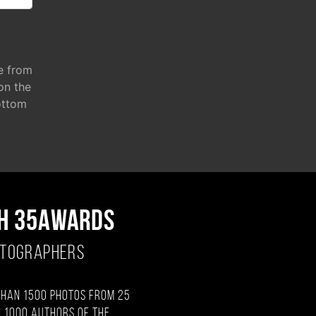
e from
 on the
ottom
H 35AWARDS
OTOGRAPHERS
than 1500 photos from 25
 1000 authors of the