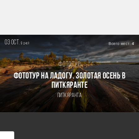
03 oct.
9
Всего мест:
4
дней
Фототур
Фототур на Ладогу. Золотая осень в
Питкяранте
Питкяранта