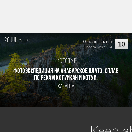
26 jul.
19
Осталось мест
дней
10
всего мест: 14
Фототур
Фотоэкспедиция на Анабарское плато. Сплав
по рекам Котуйкан и Котуй.
Хатанга
Keep ab