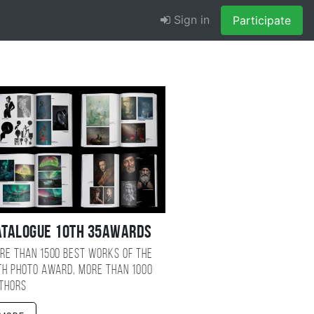
Sign in
Participate
atalogue 10TH 35AWARDS
re than 1500 best works of the
TH photo award, more than 1000
thors