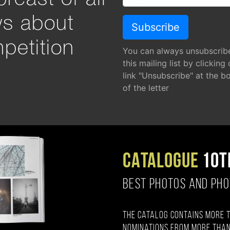
ws about
petition
You can always unsubscrib
this mailing list by clicking
link "Unsubscribe" at the b
of the letter
CATALOGUE
10T
BEST PHOTOS AND PH
The catalog contains more 
nominations from more than