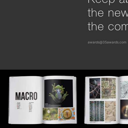
the ne
the com
awards@35awards.com