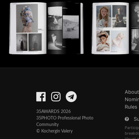
About
Nomin
Rules
35AWARDS 2026
S
35PHOTO Professional Photo
Community
Partici
© Kochergin Valery
breakd
Visual 