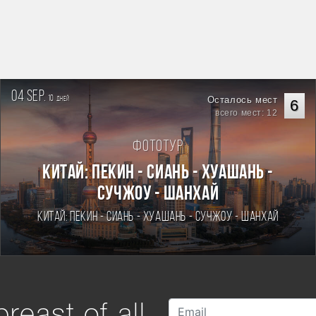
04 sep.
10
Осталось мест
дней
6
всего мест: 12
Фототур
Китай: Пекин - Сиань - Хуашань -
Сучжоу - Шанхай
Китай: Пекин - Сиань - Хуашань - Сучжоу - Шанхай
reast of all