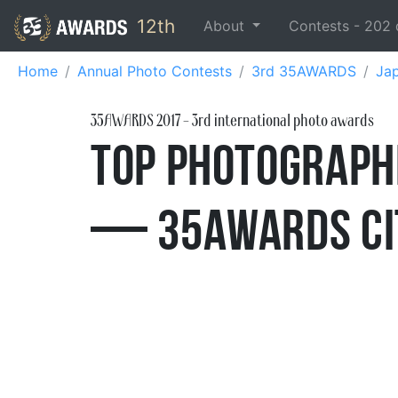
12th
About
Contests -
202
Home
Annual Photo Contests
3rd 35AWARDS
Ja
35AWARDS
2017
- 3rd international photo awards
Top Photographe
— 35AWARDS Ci