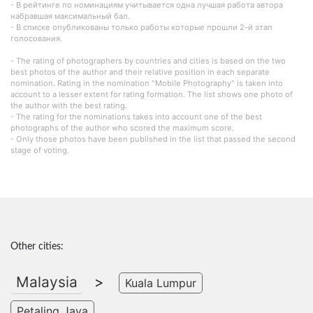
- В рейтинге по номинациям учитывается одна лучшая работа автора
набравшая максимальный бал.
- В списке опубликованы только работы которые прошли 2-й этап
голосования.
- The rating of photographers by countries and cities is based on the two
best photos of the author and their relative position in each separate
nomination. Rating in the nomination "Mobile Photography" is taken into
account to a lesser extent for rating formation. The list shows one photo of
the author with the best rating.
- The rating for the nominations takes into account one of the best
photographs of the author who scored the maximum score.
- Only those photos have been published in the list that passed the second
stage of voting.
Other cities:
Malaysia
>
Kuala Lumpur
Petaling Jaya