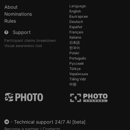
Language:
About
English
Nominations
Български
Rules
Deutsch
Español
Support
Français
Italiano
Participant claims breakdown
日本語
Visual awareness tool
한국어
Polski
Português
Русский
Türkçe
Українська
Tiếng Việt
中国
-
Technical support 24/7 AI [beta]
Become a partner / Contacts