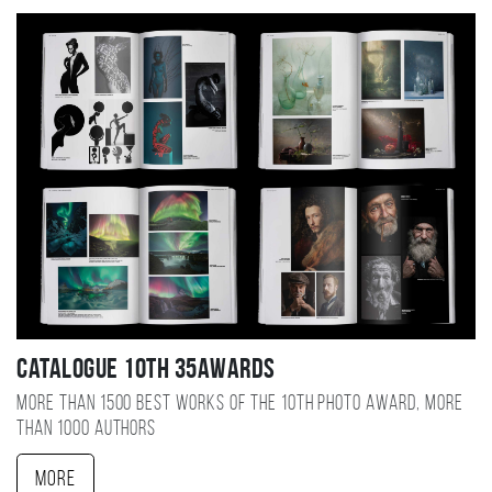
Catalogue 10TH 35AWARDS
More than 1500 best works of the 10TH photo award, more
than 1000 authors
More