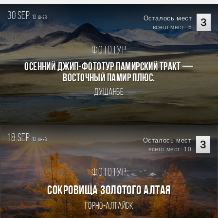
30 sep.
13
Осталось мест
дней
3
всего мест: 5
Фототур
Осенний джип-фототур Памирский Тракт —
Восточный Памир плюс.
Душанбе
18 sep.
10
Осталось мест
дней
3
всего мест: 10
Фототур
СОКРОВИЩА ЗОЛОТОГО АЛТАЯ
Горно-Алтайск