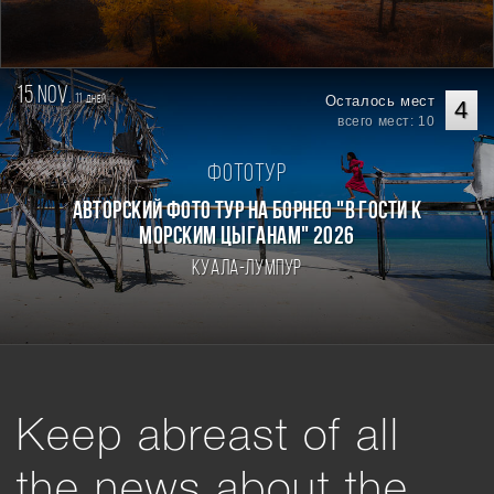
15 nov.
11
Осталось мест
дней
4
всего мест: 10
Фототур
Авторский фото тур на Борнео "В гости к
морским цыганам" 2026
Куала-Лумпур
Keep abreast of all
the news about the