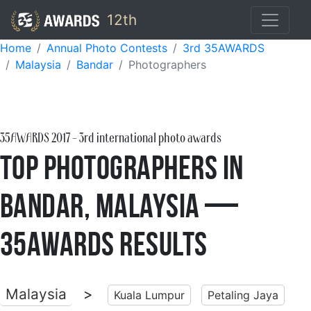
12th
Home
Annual Photo Contests
3rd 35AWARDS
Malaysia
Bandar
Photographers
35AWARDS
2017
- 3rd international photo awards
Top Photographers in
Bandar, Malaysia —
35AWARDS Results
Malaysia
>
Kuala Lumpur
Petaling Jaya