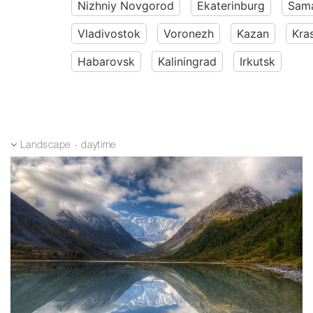
Nizhniy Novgorod
Ekaterinburg
Sam
Vladivostok
Voronezh
Kazan
Kra
Habarovsk
Kaliningrad
Irkutsk
Landscape - daytime