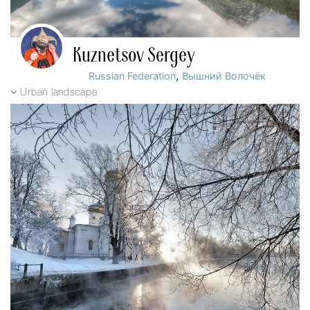
Kuznetsov Sergey
,
Russian Federation
Вышний Волочёк
Urban landscape