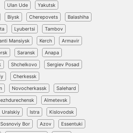
Ulan Ude
Yakutsk
Biysk
Cherepovets
Balashiha
ta
Lyubertsi
Tambov
anti Mansiysk
Kerch
Armavir
rsk
Saransk
Anapa
k
Shchelkovo
Sergiev Posad
iy
Cherkessk
in
Novocherkassk
Salehard
ezhdurechensk
Almetevsk
Uralskiy
Istra
Kislovodsk
Sosnoviy Bor
Azov
Essentuki