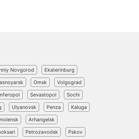
hniy Novgorod
Ekaterinburg
asnoyarsk
Omsk
Volgograd
mferopol
Sevastopol
Sochi
g
Ulyanovsk
Penza
Kaluga
molensk
Arhangelsk
oksari
Petrozavodsk
Pskov