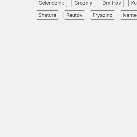
Gelendzhik
Grozniy
Dmitrov
Ku
Shatura
Reutov
Fryazino
Ivant