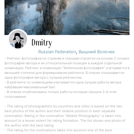
Dmitry
,
Russian Federation
Вышний Волочек
- Рейтинг фотографов по странам и городам строится на основе 2 лучших
фотографий автора и их относительной позиции в каждой отдельной
номинации. Рейтинг в номинации "Мобильная фотография" учитывается в
меньшей степени для формирования рейтинга. В списке показывается
одна фотография автора с лучшим рейтингом.
- В рейтинге по номинациям учитывается одна лучшая работа автора
набравшая максимальный бал.
- В списке опубликованы только работы которые прошли 2-й этап
голосования.
- The rating of photographers by countries and cities is based on the two
best photos of the author and their relative position in each separate
nomination. Rating in the nomination "Mobile Photography" is taken into
account to a lesser extent for rating formation. The list shows one photo of
the author with the best rating.
- The rating for the nominations takes into account one of the best