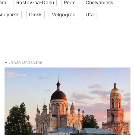
ara
Rostov-na-Donu
Perm
Chelyabinsk
snoyarsk
Omsk
Volgograd
Ufa
Urban landscape