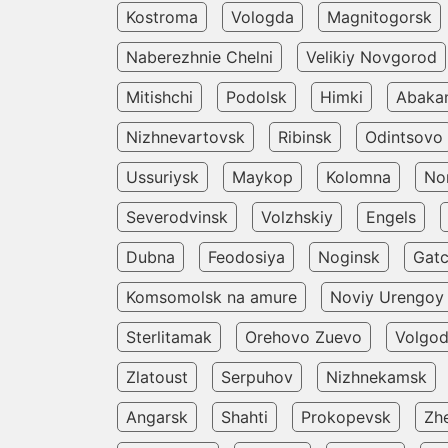
Kostroma
Vologda
Magnitogorsk
Naberezhnie Chelni
Velikiy Novgorod
Mitishchi
Podolsk
Himki
Abaka
Nizhnevartovsk
Ribinsk
Odintsovo
Ussuriysk
Maykop
Kolomna
Nor
Severodvinsk
Volzhskiy
Engels
Dubna
Feodosiya
Noginsk
Gatc
Komsomolsk na amure
Noviy Urengoy
Sterlitamak
Orehovo Zuevo
Volgo
Zlatoust
Serpuhov
Nizhnekamsk
Angarsk
Shahti
Prokopevsk
Zh