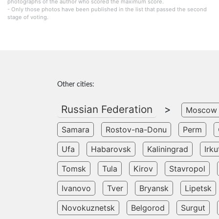
photographs of the author who scored the maximum score.
- Only those photos have been published in the list that passed the second
stage of voting.
Other cities:
Russian Federation
>
Moscow
Samara
Rostov-na-Donu
Perm
Ufa
Habarovsk
Kaliningrad
Irku
Tomsk
Tula
Kirov
Stavropol
Ivanovo
Tver
Bryansk
Lipetsk
Novokuznetsk
Belgorod
Surgut