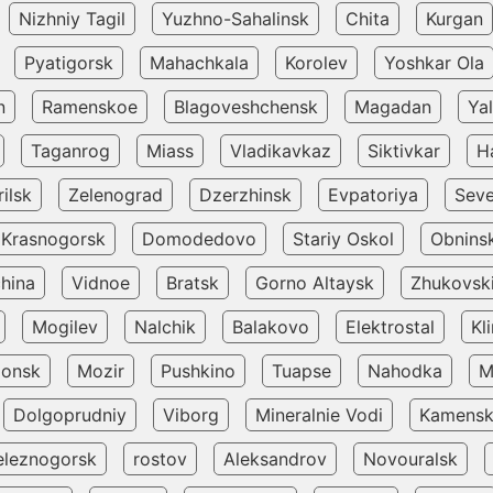
Nizhniy Tagil
Yuzhno-Sahalinsk
Chita
Kurgan
Pyatigorsk
Mahachkala
Korolev
Yoshkar Ola
n
Ramenskoe
Blagoveshchensk
Magadan
Yal
Taganrog
Miass
Vladikavkaz
Siktivkar
H
ilsk
Zelenograd
Dzerzhinsk
Evpatoriya
Seve
Krasnogorsk
Domodedovo
Stariy Oskol
Obnins
hina
Vidnoe
Bratsk
Gorno Altaysk
Zhukovsk
Mogilev
Nalchik
Balakovo
Elektrostal
Kl
donsk
Mozir
Pushkino
Tuapse
Nahodka
M
Dolgoprudniy
Viborg
Mineralnie Vodi
Kamensk 
eleznogorsk
rostov
Aleksandrov
Novouralsk