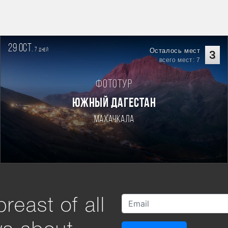
29 oct.
7
Осталось мест
дней
3
всего мест: 7
Фототур
ЮЖНЫЙ ДАГЕСТАН
Махачкала
reast of all