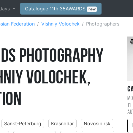
days
Catalogue 11th 35AWARDS
new
sian Federation
Vishniy Volochek
Photographers
RDS Photography
hniy Volochek,
C
tion
Mo
11
au
Sankt-Peterburg
Krasnodar
Novosibirsk