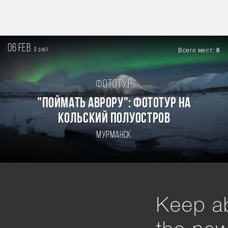
06 feb.
9
Всего мест:
6
дней
Фототур
"Поймать Аврору": фототур на
Кольский полуостров
Мурманск
Keep ab