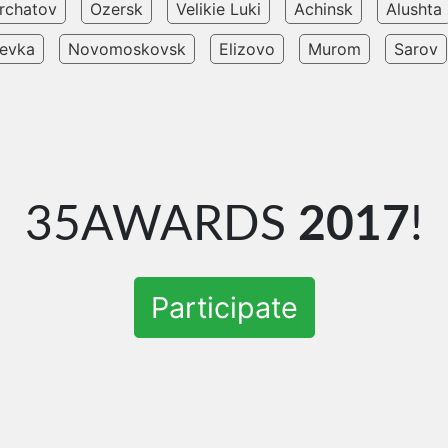
rchatov
Ozersk
Velikie Luki
Achinsk
Alushta
eevka
Novomoskovsk
Elizovo
Murom
Sarov
35AWARDS
2017
!
Participate