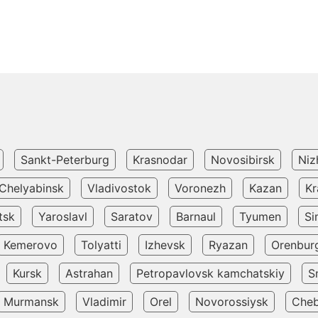
Sankt-Peterburg
Krasnodar
Novosibirsk
Niz
Chelyabinsk
Vladivostok
Voronezh
Kazan
Kr
tsk
Yaroslavl
Saratov
Barnaul
Tyumen
Si
Kemerovo
Tolyatti
Izhevsk
Ryazan
Orenbur
Kursk
Astrahan
Petropavlovsk kamchatskiy
S
Murmansk
Vladimir
Orel
Novorossiysk
Cheb