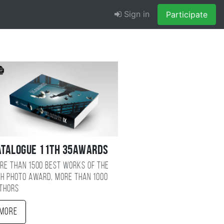
Sign in
Participate
atalogue 11TH 35AWARDS
re than 1500 best works of the
TH photo award, more than 1000
thors
More