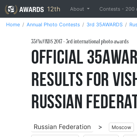
12th
About
Contests -
200
Home
Annual Photo Contests
3rd 35AWARDS
Rus
35AWARDS
2017
- 3rd international photo awards
Official 35AWA
Results for Vis
Russian Federa
Russian Federation
>
Moscow