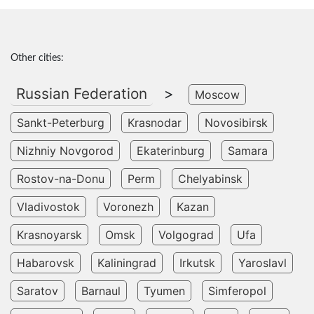
Other cities:
Russian Federation
>
Moscow
Sankt-Peterburg
Krasnodar
Novosibirsk
Nizhniy Novgorod
Ekaterinburg
Samara
Rostov-na-Donu
Perm
Chelyabinsk
Vladivostok
Voronezh
Kazan
Krasnoyarsk
Omsk
Volgograd
Ufa
Habarovsk
Kaliningrad
Irkutsk
Yaroslavl
Saratov
Barnaul
Tyumen
Simferopol