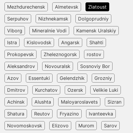
Mezhdurechensk
Almetevsk
Zlatoust
Serpuhov
Nizhnekamsk
Dolgoprudniy
Viborg
Mineralnie Vodi
Kamensk Uralskiy
Istra
Kislovodsk
Angarsk
Shahti
Prokopevsk
Zheleznogorsk
rostov
Aleksandrov
Novouralsk
Sosnoviy Bor
Azov
Essentuki
Gelendzhik
Grozniy
Dmitrov
Kurchatov
Ozersk
Velikie Luki
Achinsk
Alushta
Maloyaroslavets
Sizran
Shatura
Reutov
Fryazino
Ivanteevka
Novomoskovsk
Elizovo
Murom
Sarov