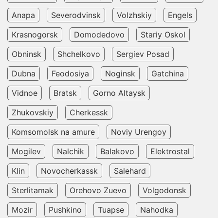
Anapa
Severodvinsk
Volzhskiy
Engels
Krasnogorsk
Domodedovo
Stariy Oskol
Obninsk
Shchelkovo
Sergiev Posad
Dubna
Feodosiya
Noginsk
Gatchina
Vidnoe
Bratsk
Gorno Altaysk
Zhukovskiy
Cherkessk
Komsomolsk na amure
Noviy Urengoy
Mogilev
Nalchik
Balakovo
Elektrostal
Klin
Novocherkassk
Salehard
Sterlitamak
Orehovo Zuevo
Volgodonsk
Mozir
Pushkino
Tuapse
Nahodka