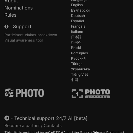
About
English
Nominations
Български
Rules
Deutsch
Español
Support
Français
Italiano
Participant claims breakdown
日本語
Visual awareness tool
한국어
Polski
Português
Русский
Türkçe
Українська
Tiếng Việt
中国
-
Technical support 24/7 AI [beta]
Become a partner / Contacts
This site is protected by reCAPTCHA and the Google
Privacy Policy
and