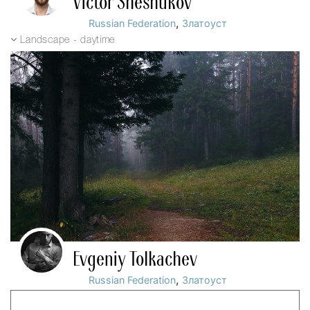
Victor Sheshukov
,
Russian Federation
Златоуст
Landscape - daytime
Evgeniy Tolkachev
,
Russian Federation
Златоуст