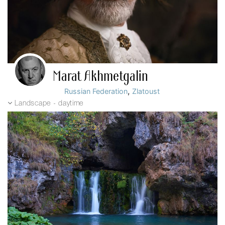
Marat Akhmetgalin
,
Russian Federation
Zlatoust
Landscape - daytime