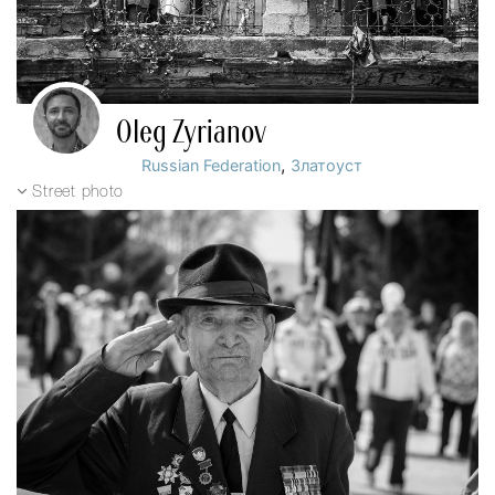
Oleg Zyrianov
,
Russian Federation
Златоуст
Street photo