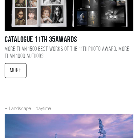
Catalogue 11TH 35AWARDS
More than 1500 best works of the 11TH photo award, more
than 1000 authors
More
Landscape - daytime