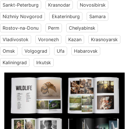
Sankt-Peterburg
Krasnodar
Novosibirsk
Nizhniy Novgorod
Ekaterinburg
Samara
Rostov-na-Donu
Perm
Chelyabinsk
Vladivostok
Voronezh
Kazan
Krasnoyarsk
Omsk
Volgograd
Ufa
Habarovsk
Kaliningrad
Irkutsk