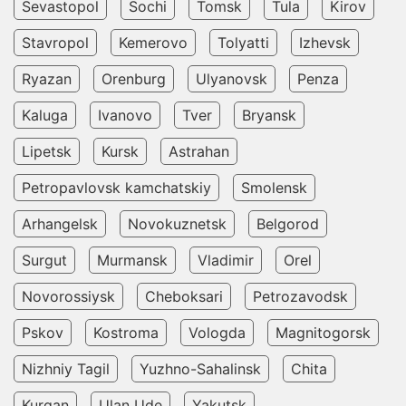
Sevastopol
Sochi
Tomsk
Tula
Kirov
Stavropol
Kemerovo
Tolyatti
Izhevsk
Ryazan
Orenburg
Ulyanovsk
Penza
Kaluga
Ivanovo
Tver
Bryansk
Lipetsk
Kursk
Astrahan
Petropavlovsk kamchatskiy
Smolensk
Arhangelsk
Novokuznetsk
Belgorod
Surgut
Murmansk
Vladimir
Orel
Novorossiysk
Cheboksari
Petrozavodsk
Pskov
Kostroma
Vologda
Magnitogorsk
Nizhniy Tagil
Yuzhno-Sahalinsk
Chita
Kurgan
Ulan Ude
Yakutsk