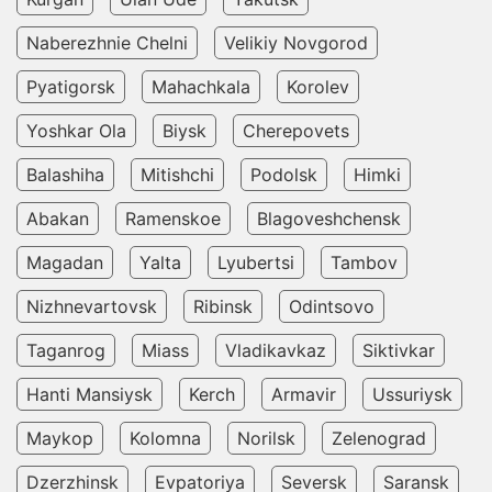
Naberezhnie Chelni
Velikiy Novgorod
Pyatigorsk
Mahachkala
Korolev
Yoshkar Ola
Biysk
Cherepovets
Balashiha
Mitishchi
Podolsk
Himki
Abakan
Ramenskoe
Blagoveshchensk
Magadan
Yalta
Lyubertsi
Tambov
Nizhnevartovsk
Ribinsk
Odintsovo
Taganrog
Miass
Vladikavkaz
Siktivkar
Hanti Mansiysk
Kerch
Armavir
Ussuriysk
Maykop
Kolomna
Norilsk
Zelenograd
Dzerzhinsk
Evpatoriya
Seversk
Saransk