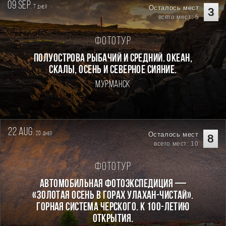
09 sep.
7
Осталось мест
дней
3
всего мест: 5
Фототур
Полуострова Рыбачий и Средний. Океан,
скалы, осень и северное сияние.
Мурманск
22 aug.
20
Осталось мест
дней
8
всего мест: 10
Фототур
Автомобильная фотоэкспедиция —
«Золотая осень в горах Улахан-Чистай».
Горная система Черского. К 100-летию
открытия.