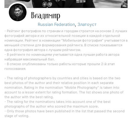
Владимир
,
Russian Federation
Златоуст
- Рейтинг фотографов по странам и городам строится на основе 2 лучших
фотографий автора и их относительной позиции в каждой отдельной
номинации. Рейтинг в номинации "Мобильная фотография" учитывается в
меньшей степени для формирования рейтинга. В списке показывается
одна фотография автора с лучшим рейтингом.
- В рейтинге по номинациям учитывается одна лучшая работа автора
набравшая максимальный бал.
- В списке опубликованы только работы которые прошли 2-й этап
голосования.
- The rating of photographers by countries and cities is based on the two
best photos of the author and their relative position in each separate
nomination. Rating in the nomination "Mobile Photography" is taken into
account to a lesser extent for rating formation. The list shows one photo of
the author with the best rating.
- The rating for the nominations takes into account one of the best
photographs of the author who scored the maximum score.
- Only those photos have been published in the list that passed the second
stage of voting.