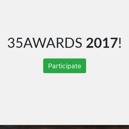
35AWARDS
2017
!
Participate