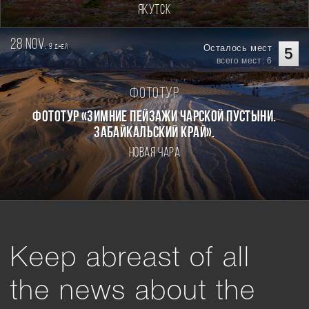
Якутск
28 nov.
9
Осталось мест
дней
5
всего мест: 6
Фототур
Фототур «Зимние пейзажи Чарской пустыни.
Забайкальский край».
Новая Чара
Keep abreast of all
the news about the