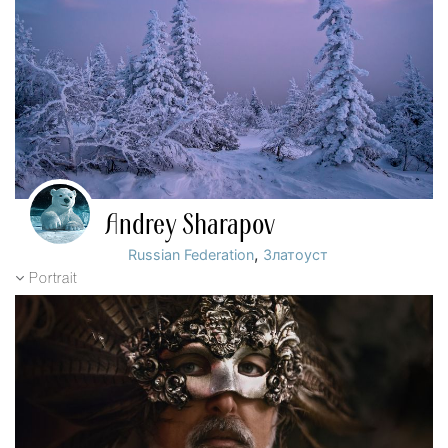
Andrey Sharapov
,
Russian Federation
Златоуст
Portrait