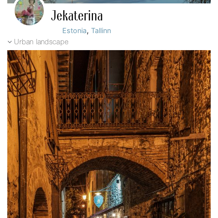
Jekaterina
,
Estonia
Tallinn
Urban landscape