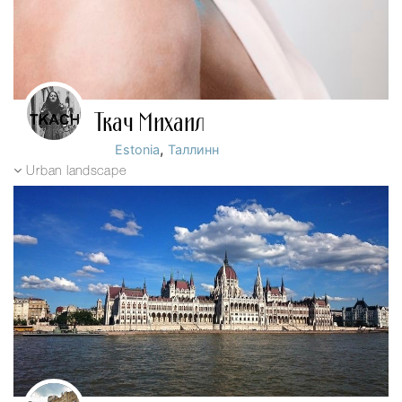
Ткач Михаил
,
Estonia
Таллинн
Urban landscape