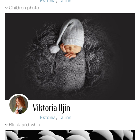
,
Estonia
Tallinn
Children photo
Viktoria Iljin
,
Estonia
Tallinn
Black and white