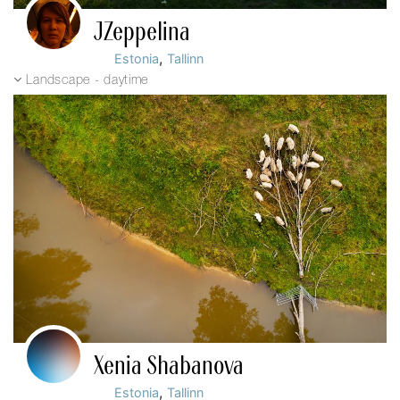
JZeppelina
,
Estonia
Tallinn
Landscape - daytime
Xenia Shabanova
,
Estonia
Tallinn