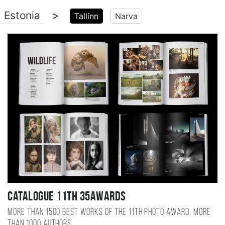
Estonia
>
Tallinn
Narva
Catalogue 11TH 35AWARDS
More than 1500 best works of the 11TH photo award, more
than 1000 authors