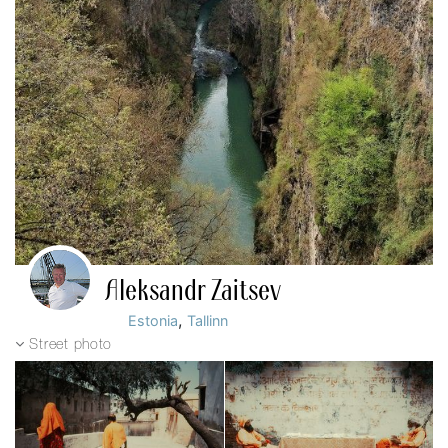
Aleksandr Zaitsev
,
Estonia
Tallinn
Street photo