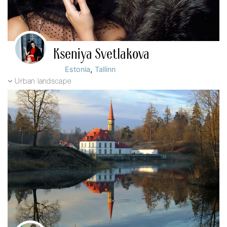
Kseniya Svetlakova
,
Estonia
Tallinn
Urban landscape