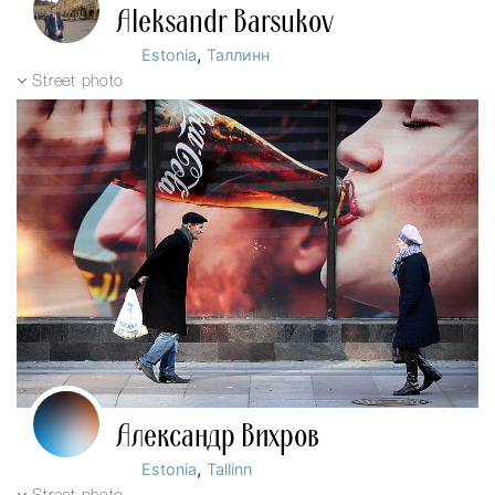
Aleksandr Barsukov
,
Estonia
Таллинн
Street photo
Александр Вихров
,
Estonia
Tallinn