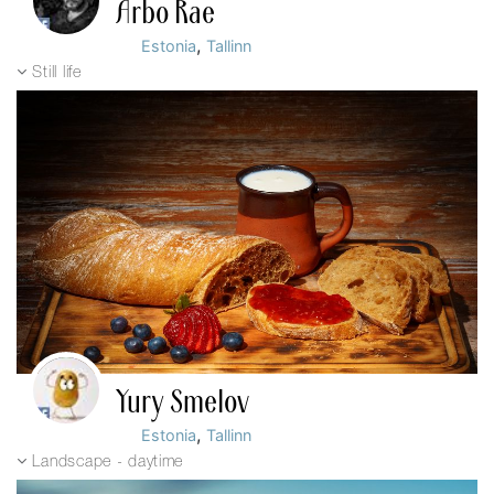
Arbo Rae
,
Estonia
Tallinn
Still life
Yury Smelov
,
Estonia
Tallinn
Landscape - daytime