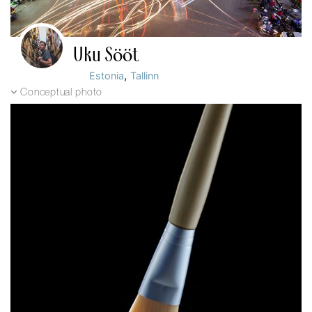
Uku Sööt
,
Estonia
Tallinn
Conceptual photo