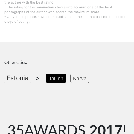
the author with the best rating.
- The rating for the nominations takes into account one of the best
photographs of the author who scored the maximum score.
- Only those photos have been published in the list that passed the second
stage of voting.
Other cities:
Estonia
>
Tallinn
Narva
35AWARDS
2017
!