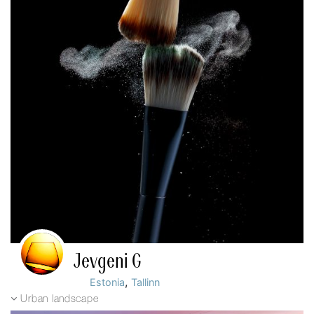
Jevgeni G
,
Estonia
Tallinn
Urban landscape