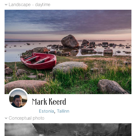
Landscape - daytime
Mark Keerd
,
Estonia
Tallinn
Conceptual photo