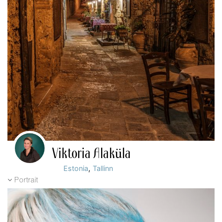
Viktoria Alaküla
,
Estonia
Tallinn
Portrait