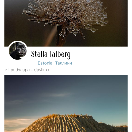
Stella Talberg
,
Estonia
Таллинн
Landscape - daytime