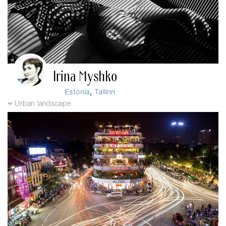
Irina Myshko
,
Estonia
Tallinn
Urban landscape