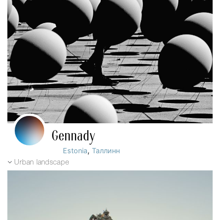
Gennady
,
Estonia
Таллинн
Urban landscape