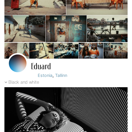
Eduard
,
Estonia
Tallinn
Black and white