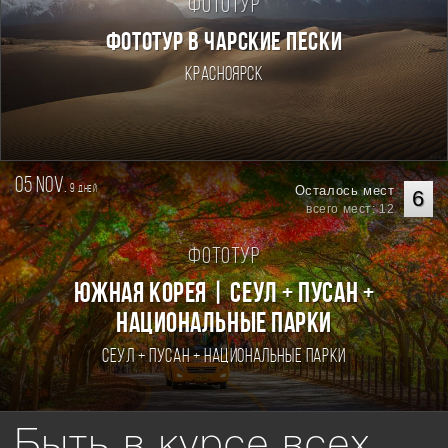
Фототур
ФОТОТУР В ЧАРСКИЕ ПЕСКИ
Красноярск
05 nov.
9
Осталось мест
дней
6
всего мест: 12
Фототур
Южная Корея | Сеул + Пусан +
национальные парки
Сеул + Пусан + национальные парки
Быть в курсе всех