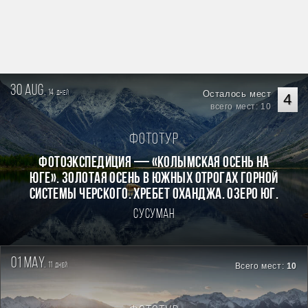
30 aug.
14
Осталось мест
дней
4
всего мест: 10
Фототур
Фотоэкспедиция — «Колымская осень на
Юге». Золотая осень в южных отрогах горной
системы Черского. Хребет Оханджа. Озеро Юг.
Сусуман
01 may.
11
Всего мест:
10
дней