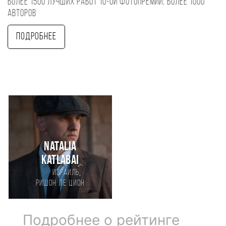
Более 1500 лучших работ 10-ой фотопремии, более 1000
авторов
Подробнее
Natalia
Katlabai
,
Израиль
Ришон ле цион
Подробнее о рейтинге