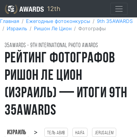
12th
Главная
Ежегодные фотоконкурсы
9th 35AWARDS
Израиль
Ришон Ле Цион
Фотографы
35AWARDS - 9TH international photo awards
Рейтинг фотографов
Ришон Ле Цион
(Израиль) — итоги 9th
35AWARDS
>
Израиль
Тель Авив
haifa
Jerusalem