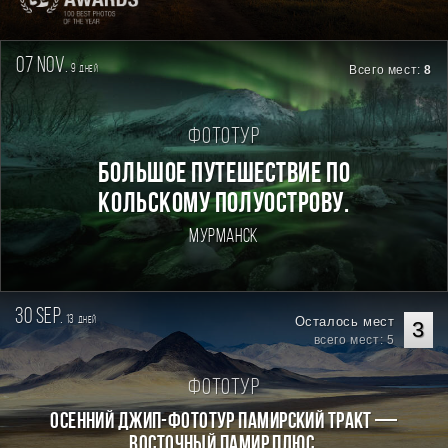
07 nov.
9
Всего мест:
8
дней
Фототур
БОЛЬШОЕ ПУТЕШЕСТВИЕ ПО
КОЛЬСКОМУ ПОЛУОСТРОВУ.
Мурманск
30 sep.
13
Осталось мест
дней
3
всего мест: 5
Фототур
Осенний джип-фототур Памирский Тракт —
Восточный Памир плюс.