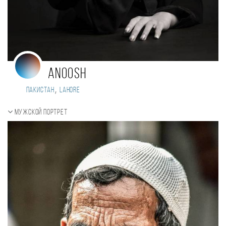
Anoosh
,
Пакистан
Lahore
Мужской портрет