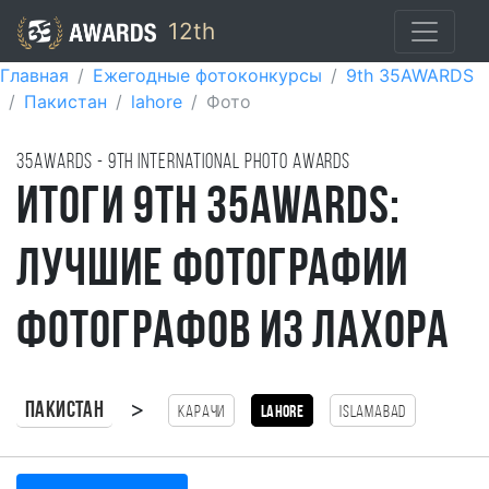
12th
Главная
Ежегодные фотоконкурсы
9th 35AWARDS
Пакистан
lahore
Фото
35AWARDS - 9TH international photo awards
Итоги 9th 35AWARDS:
лучшие фотографии
фотографов из Лахора
>
Пакистан
Карачи
lahore
Islamabad