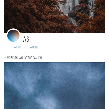
Ash
,
Пакистан
Lahore
Мобильная фотография