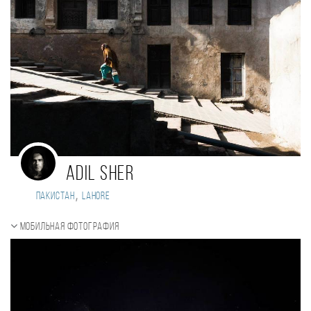
Adil Sher
,
Пакистан
Lahore
Мобильная фотография