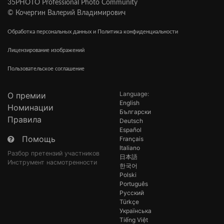
35PHOTO Professional Photo Community
© Кочергин Валерий Владимирович
Обработка персональных данных и Политика конфиденциальности
Лицензирование изображений
Пользовательское соглашение
Language:
О премии
English
Номинации
Български
Правила
Deutsch
Español
Помощь
Français
Italiano
Разбор претензий участников
日本語
Инструмент насмотренности
한국어
Polski
Português
Русский
Türkçe
Українська
Tiếng Việt