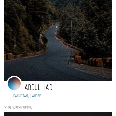
Abdul Hadi
,
Пакистан
Lahore
Женский портрет