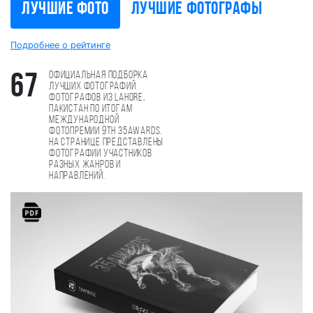
Лучшие фото
Лучшие фотографы
Подробнее о рейтинге
Официальная подборка
67
лучших фотографий
фотографов из lahore,
Пакистан по итогам
международной
фотопремии 9th 35AWARDS.
На странице представлены
фотографии участников
разных жанров и
направлений.