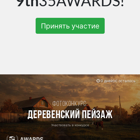
9th
35AWARDS!
Принять участие
0 дней(я) осталось
Фотоконкурс:
Деревенский пейзаж
Участвовать в конкурсе