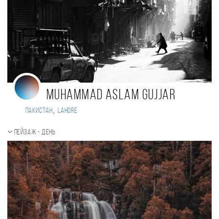
MUHAMMAD ASLAM GUJJAR
,
Пакистан
LAHORE
Пейзаж - день