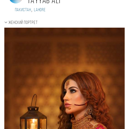
TAYYAB ALI
,
Пакистан
Lahore
Женский портрет