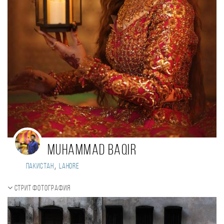
Muhammad Baqir
,
Пакистан
Lahore
Стрит фотография