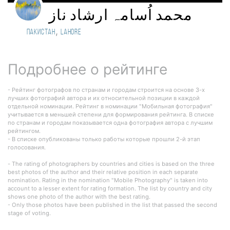
محمد اُسامہ ارشاد ناز
,
Пакистан
Lahore
Подробнее о рейтинге
- Рейтинг фотографов по странам и городам строится на основе 3-х
лучших фотографий автора и их относительной позиции в каждой
отдельной номинации. Рейтинг в номинации "Мобильная фотография"
учитывается в меньшей степени для формирования рейтинга. В списке
по странам и городам показывается одна фотография автора с лучшим
рейтингом.
- В списке опубликованы только работы которые прошли 2-й этап
голосования.
- The rating of photographers by countries and cities is based on the three
best photos of the author and their relative position in each separate
nomination. Rating in the nomination "Mobile Photography" is taken into
account to a lesser extent for rating formation. The list by country and city
shows one photo of the author with the best rating.
- Only those photos have been published in the list that passed the second
stage of voting.