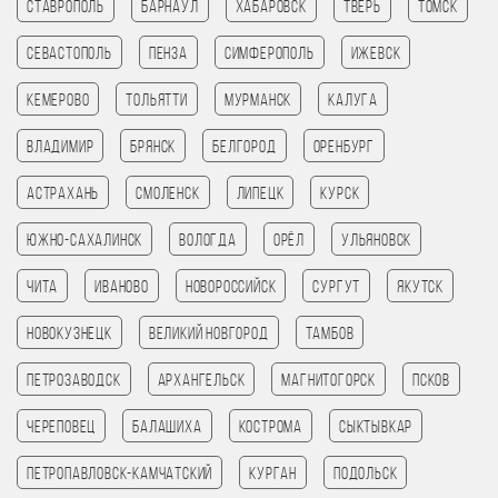
Ставрополь
Барнаул
Хабаровск
Тверь
Томск
Севастополь
Пенза
Симферополь
Ижевск
Кемерово
Тольятти
Мурманск
Калуга
Владимир
Брянск
Белгород
Оренбург
Астрахань
Смоленск
Липецк
Курск
Южно-Сахалинск
Вологда
Орёл
Ульяновск
Чита
Иваново
Новороссийск
Сургут
Якутск
Новокузнецк
Великий Новгород
Тамбов
Петрозаводск
Архангельск
Магнитогорск
Псков
Череповец
Балашиха
Кострома
Сыктывкар
Петропавловск-Камчатский
Курган
Подольск