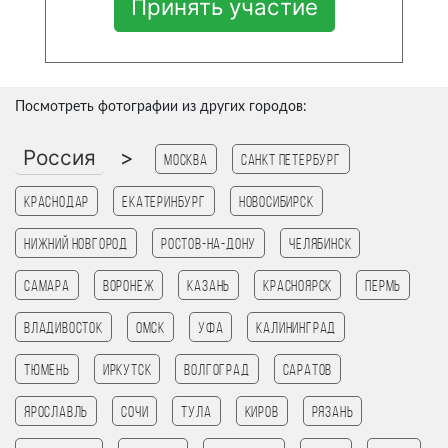
Принять участие
Посмотреть фотографии из других городов:
Россия
>
Москва
Санкт Петербург
Краснодар
Екатеринбург
Новосибирск
Нижний Новгород
Ростов-на-Дону
Челябинск
Самара
Воронеж
Казань
Красноярск
Пермь
Владивосток
Омск
Уфа
Калининград
Тюмень
Иркутск
Волгоград
Саратов
Ярославль
Сочи
Тула
Киров
Рязань