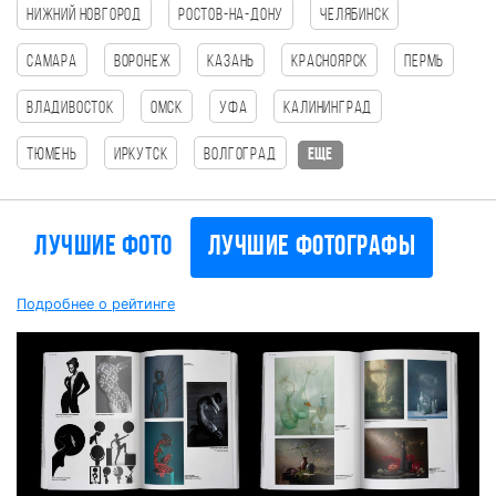
Нижний Новгород
Ростов-на-Дону
Челябинск
Самара
Воронеж
Казань
Красноярск
Пермь
Владивосток
Омск
Уфа
Калининград
Тюмень
Иркутск
Волгоград
еще
Лучшие фото
Лучшие фотографы
Подробнее о рейтинге