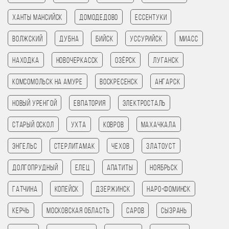
Ханты Мансийск
Домодедово
Ессентуки
Волжский
Дубна
Бийск
Уссурийск
Миасс
Находка
Новочеркасск
Озёрск
Луганск
Комсомольск на амуре
Воскресенск
Ангарск
Новый Уренгой
Евпатория
Электросталь
Старый Оскол
Ухта
Ковров
Махачкала
Энгельс
Стерлитамак
Чехов
Златоуст
Долгопрудный
Елец
Апатиты
Ноябрьск
Гатчина
Копейск
Дзержинск
Наро-Фоминск
Керчь
Московская Область
Саров
Сызрань