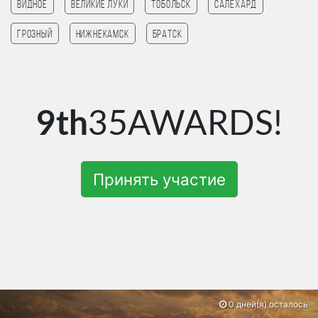
Видное
Великие Луки
Тобольск
Салехард
Грозный
Нижнекамск
Братск
9th
35AWARDS!
Принять участие
0 дней(я) осталось