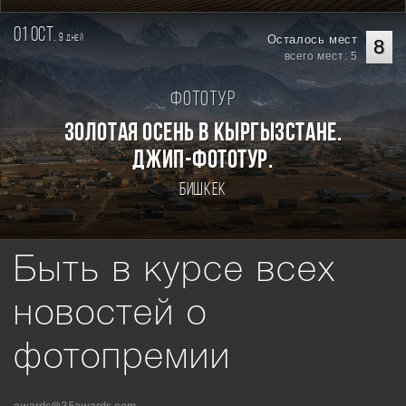
01 oct.
9
Осталось мест
дней
8
всего мест: 5
Фототур
Золотая осень в Кыргызстане.
Джип-фототур.
Бишкек
Быть в курсе всех
новостей о
фотопремии
awards@35awards.com