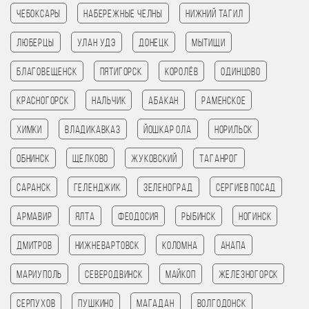
Чебоксары
Набережные Челны
Нижний Тагил
Люберцы
Улан Удэ
Донецк
Мытищи
Благовещенск
Пятигорск
Королёв
Одинцово
Красногорск
Нальчик
Абакан
Раменское
Химки
Владикавказ
Йошкар Ола
Норильск
Обнинск
Щелково
Жуковский
Таганрог
Саранск
Геленджик
Зеленоград
Сергиев Посад
Армавир
Ялта
Феодосия
Рыбинск
Ногинск
Дмитров
Нижневартовск
Коломна
Анапа
Мариуполь
Северодвинск
Майкоп
Железногорск
Серпухов
Пушкино
Магадан
Волгодонск