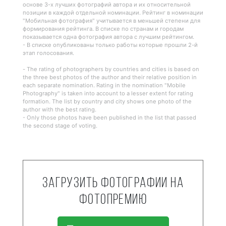
основе 3-х лучших фотографий автора и их относительной
позиции в каждой отдельной номинации. Рейтинг в номинации
"Мобильная фотография" учитывается в меньшей степени для
формирования рейтинга. В списке по странам и городам
показывается одна фотография автора с лучшим рейтингом.
- В списке опубликованы только работы которые прошли 2-й
этап голосования.
- The rating of photographers by countries and cities is based on
the three best photos of the author and their relative position in
each separate nomination. Rating in the nomination "Mobile
Photography" is taken into account to a lesser extent for rating
formation. The list by country and city shows one photo of the
author with the best rating.
- Only those photos have been published in the list that passed
the second stage of voting.
Загрузить фотографии на
фотопремию