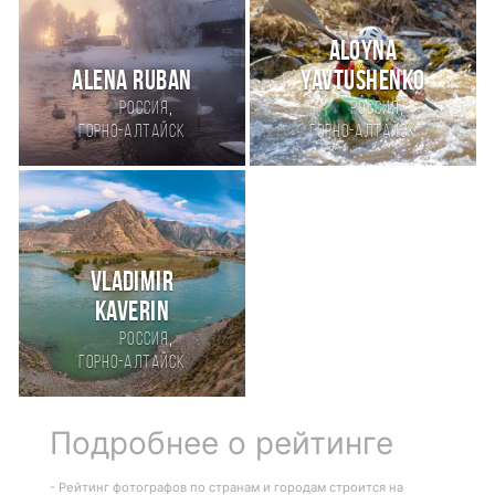
Aloyna
АLENA RUBAN
Yavtushenko
,
,
Россия
Россия
Горно-Алтайск
Горно-Алтайск
Vladimir
Kaverin
,
Россия
Горно-Алтайск
Подробнее о рейтинге
- Рейтинг фотографов по странам и городам строится на