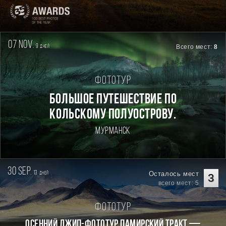
07 nov.
9
Всего мест:
8
дней
Фототур
БОЛЬШОЕ ПУТЕШЕСТВИЕ ПО
КОЛЬСКОМУ ПОЛУОСТРОВУ.
Мурманск
30 sep.
13
Осталось мест
дней
3
всего мест: 5
Фототур
Осенний джип-фототур Памирский Тракт —