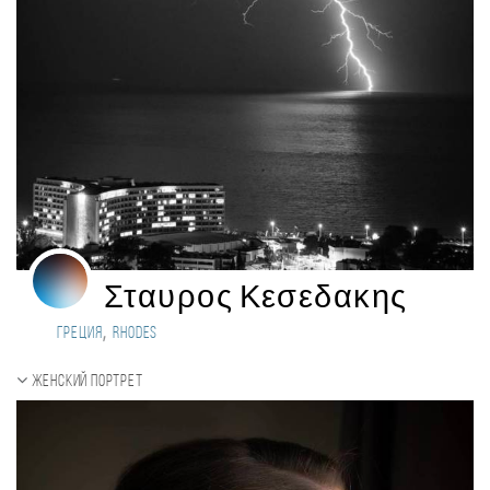
Σταυρος Κεσεδακης
,
Греция
Rhodes
Женский портрет