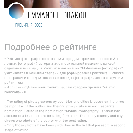
EMMANOUIL DRAKOU
,
Греция
Rhodes
Подробнее о рейтинге
- Рейтинг фотографов по странам и городам строится на основе 3-х
лучших фотографий автора и их относительной позиции в каждой
отдельной номинации. Рейтинг в номинации "Мобильная фотография"
учитывается в меньшей степени для формирования рейтинга. В списке
по странам и городам показывается одна фотография автора с лучшим
рейтингом.
- В списке опубликованы только работы которые прошли 2-й этап
голосования.
- The rating of photographers by countries and cities is based on the three
best photos of the author and their relative position in each separate
nomination. Rating in the nomination "Mobile Photography" is taken into
account to a lesser extent for rating formation. The list by country and city
shows one photo of the author with the best rating.
- Only those photos have been published in the list that passed the second
stage of voting.