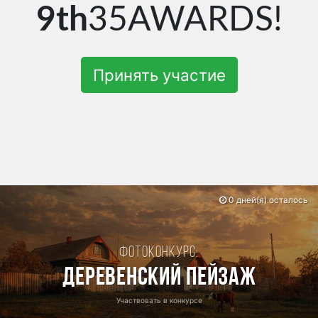
9th
35AWARDS!
Принять участие
0 дней(я) осталось
Фотоконкурс:
Деревенский пейзаж
Участвовать в конкурсе