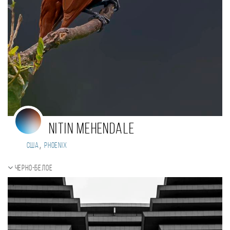
Nitin Mehendale
,
США
Phoenix
Черно-белое