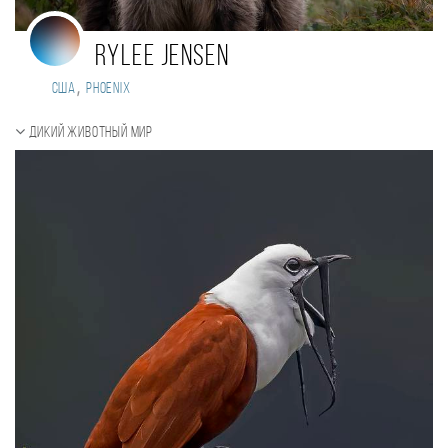
Rylee Jensen
,
США
Phoenix
Дикий животный мир