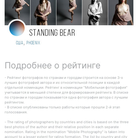
Standing Bear
,
США
Phoenix
Подробнее о рейтинге
- Рейтинг фотографов по странам и городам строится на основе 3-х
лучших фотографий автора и их относительной позиции в каждой
отдельной номинации. Рейтинг в номинации "Мобильная фотография"
учитывается в меньшей степени для формирования рейтинга. В списке
по странам и городам показывается одна фотография автора с лучшим
рейтингом.
- В списке опубликованы только работы которые прошли 2-й этап
голосования.
- The rating of photographers by countries and cities is based on the three
best photos of the author and their relative position in each separate
nomination. Rating in the nomination "Mobile Photography" is taken into
account to a lesser extent for rating formation. The list by country and city