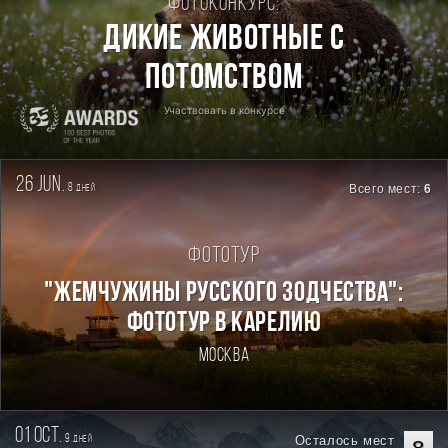
Фотоконкурс:
Дикие животные с
потомством
Участвовать в конкурсе
26 jun.
8
Всего мест:
6
дней
Фототур
"ЖЕМЧУЖИНЫ РУССКОГО ЗОДЧЕСТВА":
ФОТОТУР В КАРЕЛИЮ
Москва
01 oct.
9
Осталось мест
дней