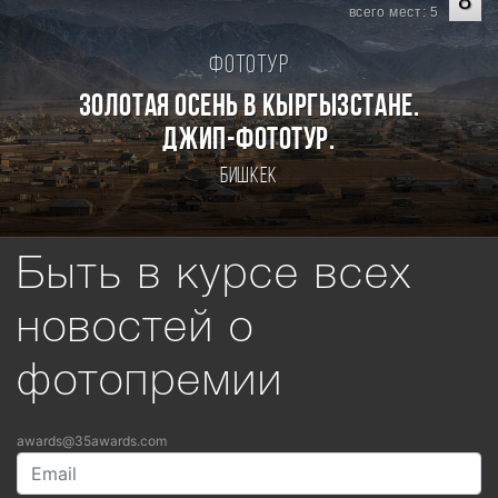
8
всего мест: 5
Фототур
Золотая осень в Кыргызстане.
Джип-фототур.
Бишкек
Быть в курсе всех
новостей о
фотопремии
awards@35awards.com