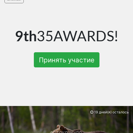
9th
35AWARDS!
Принять участие
19 дней(я) осталось