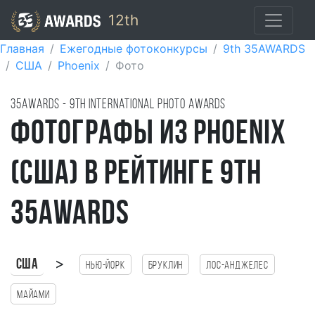
12th
Главная
Ежегодные фотоконкурсы
9th 35AWARDS
США
Phoenix
Фото
35AWARDS - 9TH international photo awards
Фотографы из Phoenix
(США) в рейтинге 9th
35AWARDS
>
США
Нью-Йорк
Бруклин
Лос-Анджелес
Майами