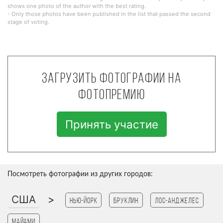
shows one photo of the author with the best rating.
- Only those photos have been published in the list that passed the second
stage of voting.
Загрузить фотографии на
фотопремию
Принять участие
Посмотреть фотографии из других городов:
США
>
Нью-Йорк
Бруклин
Лос-Анджелес
Майами