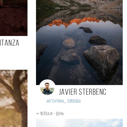
itanza
Javier Sterbenc
,
Аргентина
Cordoba
Пейзаж - день