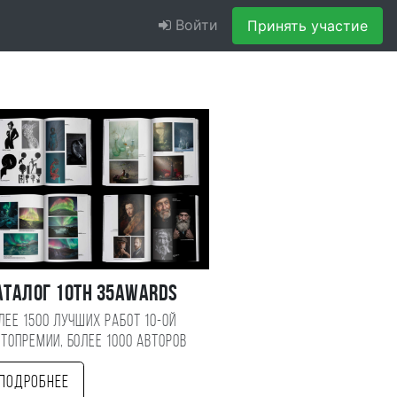
Войти
Принять участие
аталог 10TH 35AWARDS
лее 1500 лучших работ 10-ой
топремии, более 1000 авторов
Подробнее