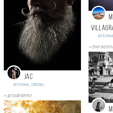
M
Villagr
Аргентин
Стрит фотог
JaC
,
Аргентина
Cordoba
Детский портрет
M