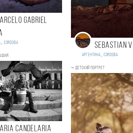
arcelo Gabriel
a
,
а
Cordoba
Sebastian V
,
Аргентина
Cordoba
рафия
Детский портрет
aria Candelaria