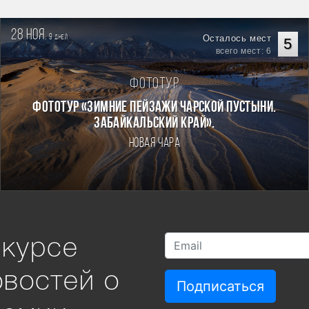
28 ноя.
9
Осталось мест
дней
5
всего мест: 6
Фототур
Фототур «Зимние пейзажи Чарской пустыни.
Забайкальский край».
Новая Чара
 курсе
овостей о