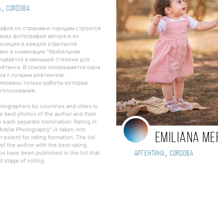
,
а
Cordoba
рафов по странам и городам строится
чших фотографий автора и их
озиции в каждой отдельной
инг в номинации "Мобильная
тывается в меньшей степени для
йтинга. В списке показывается одна
ра с лучшим рейтингом.
ликованы только работы которые
 голосования.
otographers by countries and cities is
e best photos of the author and their
in each separate nomination. Rating in
obile Photography" is taken into
Emiliana Me
r extent for rating formation. The list
f the author with the best rating.
,
os have been published in the list that
Аргентина
Cordoba
 stage of voting.