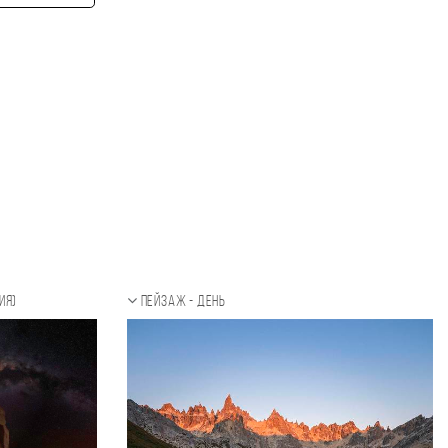
ия)
Пейзаж - день