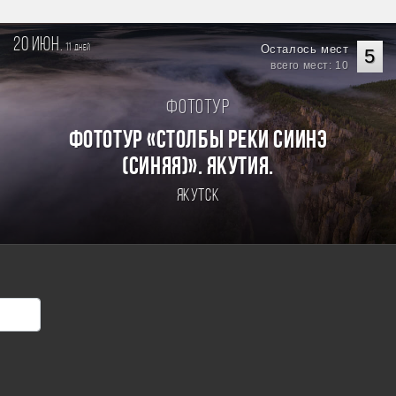
20 июн.
11
Осталось мест
дней
5
всего мест: 10
Фототур
Фототур «Столбы реки Сиинэ
(Синяя)». Якутия.
Якутск