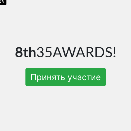
ba
8th
35AWARDS!
Принять участие