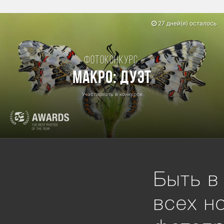
27 дней(я) осталось
Фотоконкурс:
Макро: Дуэт
Участвовать в конкурсе
Быть в
всех н