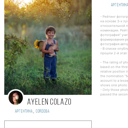
Аргентин
- Рейтинг фотог
на основе 3-х лу
относительной п
номинации. Рейт
фотография" учи
формирования ре
фотография авто
- В списке опуб
прошли 2-й этап
- The rating of ph
based on the thre
relative position 
the nomination "M
account to a lesse
shows one photo o
- Only those phot
passed the second
Ayelen Colazo
,
Аргентина
Cordoba