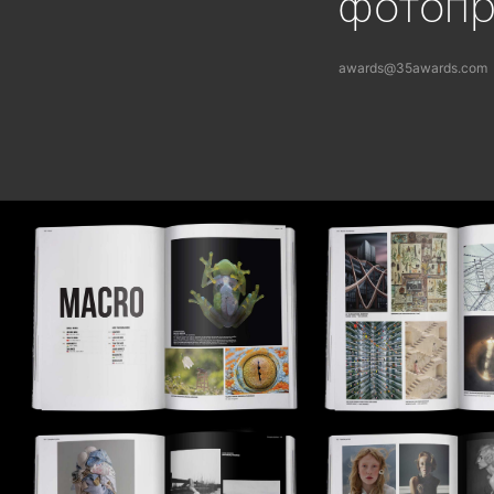
фотоп
awards@35awards.com