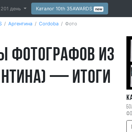
-
201
день
Каталог 10th 35AWARDS
new
S
Аргентина
Cordoba
Фото
ы фотографов из
ентина) — итоги
К
Бо
фо