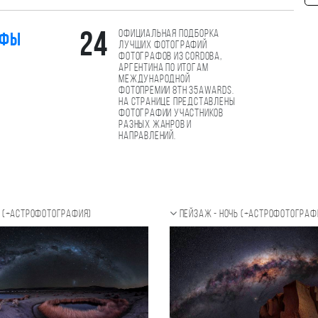
Официальная подборка
24
афы
лучших фотографий
фотографов из Cordoba,
Аргентина по итогам
международной
фотопремии 8th 35AWARDS.
На странице представлены
фотографии участников
разных жанров и
направлений.
ь (+Астрофотография)
Пейзаж - ночь (+Астрофотограф