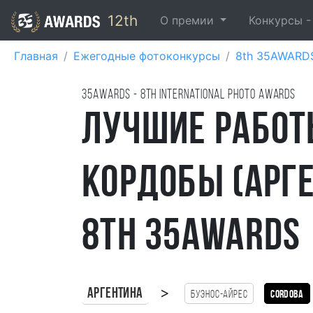
12th
О премии
Конкурсы 
Главная
Ежегодные фотоконкурсы
8th 35AWARD
35AWARDS - 8TH international photo awards
Лучшие работ
Кордобы (Арг
8th 35AWARDS
>
Аргентина
Буэнос-Айрес
Cordoba