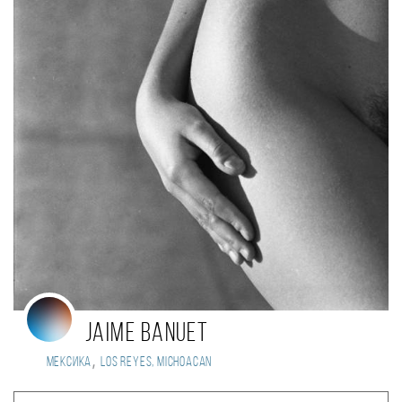
Jaime Banuet
,
Мексика
Los Reyes, Michoacan