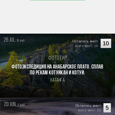
26 jul.
19
Осталось мест
дней
10
всего мест: 14
Фототур
Фотоэкспедиция на Анабарское плато. Сплав
по рекам Котуйкан и Котуй.
Хатанга
20 jun.
11
Осталось мест
дней
5
всего мест: 10