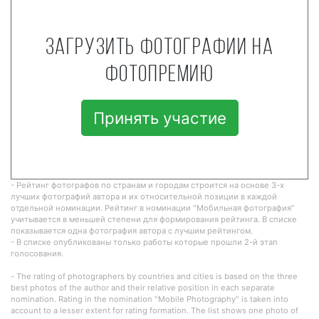
Загрузить фотографии на
фотопремию
Принять участие
- Рейтинг фотографов по странам и городам строится на основе 3-х
лучших фотографий автора и их относительной позиции в каждой
отдельной номинации. Рейтинг в номинации "Мобильная фотография"
учитывается в меньшей степени для формирования рейтинга. В списке
показывается одна фотография автора с лучшим рейтингом.
- В списке опубликованы только работы которые прошли 2-й этап
голосования.
- The rating of photographers by countries and cities is based on the three
best photos of the author and their relative position in each separate
nomination. Rating in the nomination "Mobile Photography" is taken into
account to a lesser extent for rating formation. The list shows one photo of