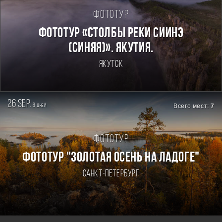
Фототур
Фототур «Столбы реки Сиинэ
(Синяя)». Якутия.
Якутск
26 sep.
8
Всего мест:
7
дней
Фототур
ФОТОТУР "ЗОЛОТАЯ ОСЕНЬ НА ЛАДОГЕ"
Санкт-Петербург