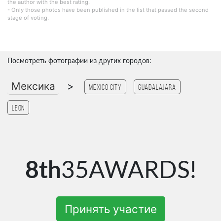
the author with the best rating.
- Only those photos have been published in the list that passed the second
stage of voting.
Посмотреть фотографии из других городов:
Мексика
>
Mexico city
Guadalajara
Leon
8th
35AWARDS!
Принять участие