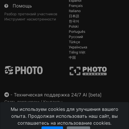
Español
Помощь
Français
Italiano
Разбор претензий участников
日本語
Инструмент насмотренности
한국어
Polski
Português
Русский
Türkçe
Українська
Tiếng Việt
中国
-
Техническая поддержка 24/7 AI [beta]
Стать партнером / Контакты
Мы используем cookies для улучшения вашего
This site is protected by reCAPTCHA and the Google
Privacy Policy
and
Terms of Service
apply.
опыта. Продолжая использовать наш сайт, вы
соглашаетесь на использование cookies.