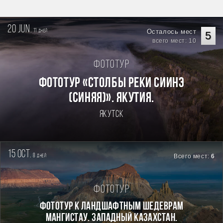
20 jun.
11
Осталось мест
дней
5
всего мест: 10
Фототур
Фототур «Столбы реки Сиинэ
(Синяя)». Якутия.
Якутск
15 oct.
8
Всего мест:
6
дней
Фототур
Фототур к ландшафтным шедеврам
Мангистау. Западный Казахстан.