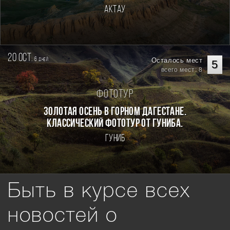
Актау
20 oct.
6
Осталось мест
дней
5
всего мест: 8
Фототур
Золотая осень в горном Дагестане.
Классический фототур от Гуниба.
Гуниб
Быть в курсе всех
новостей о