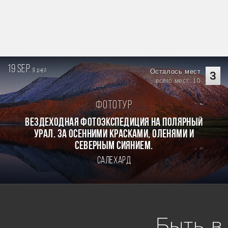
19 sep.
9
Осталось мест
дней
3
всего мест: 10
Фототур
Вездеходная фотоэкспедиция на Полярный
Урал. За осенними красками, оленями и
северным сиянием.
Салехард
Быть в