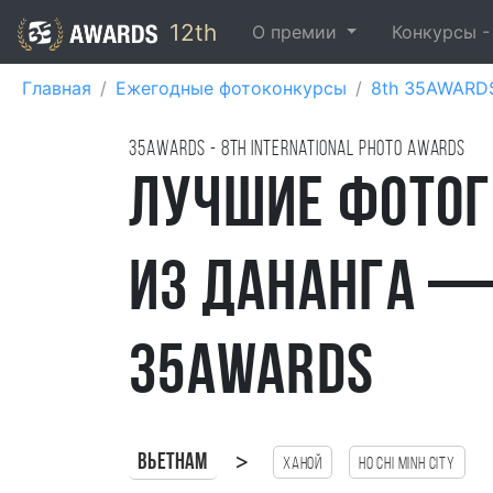
12th
О премии
Конкурсы 
Главная
Ежегодные фотоконкурсы
8th 35AWARD
35AWARDS - 8TH international photo awards
Лучшие фотог
из Дананга —
35AWARDS
>
Вьетнам
Ханой
Ho Chi Minh City