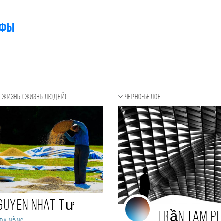
афы
 жизнь (Жизнь людей)
Черно-белое
guyen Nhat Tư
Trần Tam P