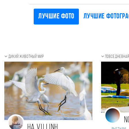
Лучшие фото
Лучшие фотогр
Дикий животный мир
Повседневная
N
Ha Vu Linh
,