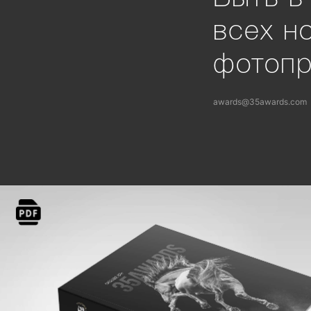
всех н
фотоп
awards@35awards.com