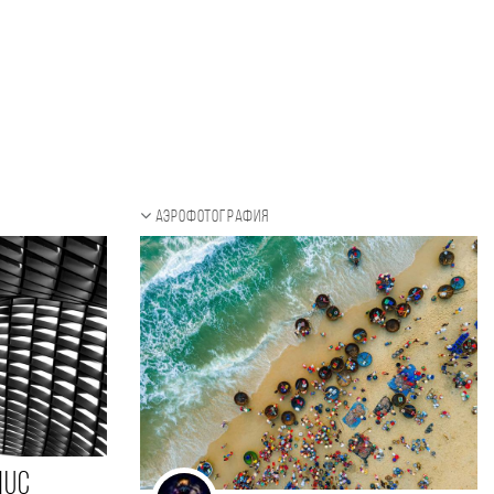
Аэрофотография
huc