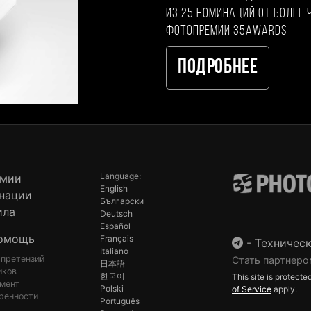
из 25 номинаций от более 
фотопремии 35AWARDS
Подробнее
Language:
емии
English
нации
Български
ила
Deutsch
Español
омощь
Français
-
Техническ
Italiano
 претензий
Стать партнеро
日本語
иков
한국어
This site is protec
мент
Polski
of Service
apply.
ренности
Português