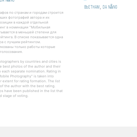
Da Nẵng
,
Вьетнам
Da Nẵng
рафов по странам и городам строится
чших фотографий автора и их
озиции в каждой отдельной
инг в номинации "Мобильная
тывается в меньшей степени для
йтинга. В списке показывается одна
ра с лучшим рейтингом.
ликованы только работы которые
 голосования.
otographers by countries and cities is
e best photos of the author and their
in each separate nomination. Rating in
obile Photography" is taken into
r extent for rating formation. The list
f the author with the best rating.
os have been published in the list that
 stage of voting.