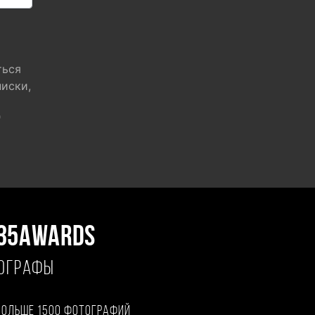
ться
писки,
"
35AWARDS
ТОГРАФЫ
больше 1500 фотографий