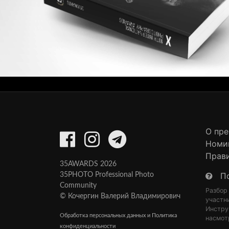
О пр
Номи
Прав
35AWARDS 2026
П
35PHOTO Professional Photo
Community
Разбор
© Кочергин Валерий Владимирович
участн
Инстру
Обработка персональных данных и Политика
насмот
конфиденциальности