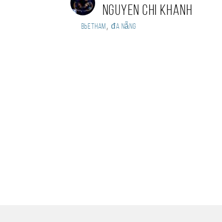
Nguyen Chi Khanh
,
Вьетнам
đa nẵng