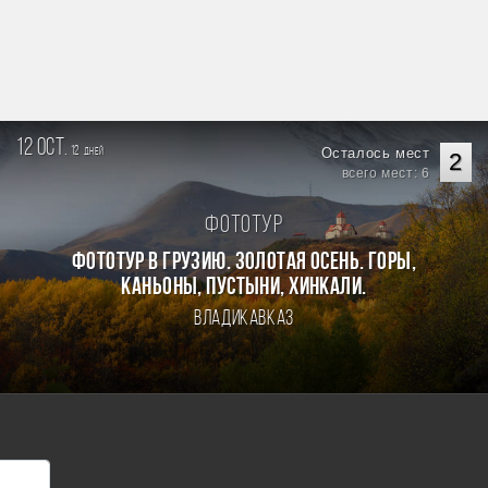
12 oct.
12
Осталось мест
дней
2
всего мест: 6
Фототур
Фототур в Грузию. Золотая осень. Горы,
каньоны, пустыни, хинкали.
Владикавказ