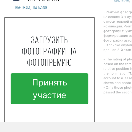
Вьетнам
,
Вьетнам
Da Nẵng
- Рейтинг фотог
на основе 3-х лу
относительной п
номинации. Рейт
фотография" учи
формирования ре
Загрузить
фотография авто
- В списке опуб
фотографии на
прошли 2-й этап
- The rating of ph
фотопремию
based on the thre
relative position 
the nomination "M
account to a lesse
Принять
shows one photo o
- Only those phot
участие
passed the second