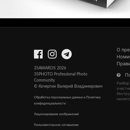
О пр
Номи
Прав
35AWARDS 2026
П
35PHOTO Professional Photo
Community
Разбор
© Кочергин Валерий Владимирович
участн
Инстру
Обработка персональных данных и Политика
насмот
конфиденциальности
Лицензирование изображений
Пользовательское соглашение