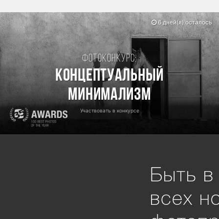
6 дней(я) осталось
Фотоконкурс:
Концептуальный
минимализм
Участвовать в конкурсе
Быть в
всех н