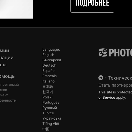
Подробнее
Language:
емии
English
нации
Български
ила
Deutsch
Español
омощь
Français
-
Техническ
Italiano
 претензий
Стать партнеро
日本語
иков
한국어
This site is protec
мент
Polski
of Service
apply.
ренности
Português
Русский
Türkçe
Українська
Tiếng Việt
中国