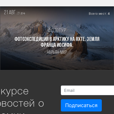
21 авг.
21
Всего мест:
4
день
Фототур
Фотоэкспедиция в Арктику на яхте. Земля
Франца Иосифа.
Нарьян-Мар
 курсе
овостей о