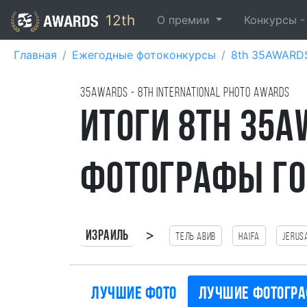
12th
О премии
Конкурсы 
Главная
Ежегодные фотоконкурсы
8th 35AWARD
35AWARDS - 8TH international photo awards
Итоги 8th 35A
фотографы го
>
Израиль
Тель Авив
haifa
Jerus
Лучшие фото
Лучшие фотогр