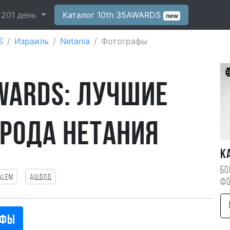
-
201
день
Каталог 10th 35AWARDS
new
S
Израиль
Netania
Фотографы
WARDS: лучшие
рода Нетания
К
Бо
alem
Ашдод
фо
афы