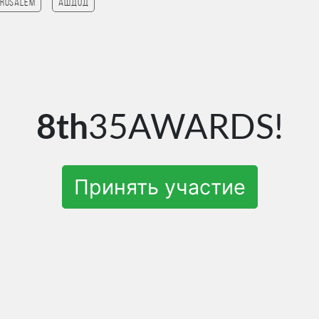
erusalem
Ашдод
8th
35AWARDS!
Принять участие