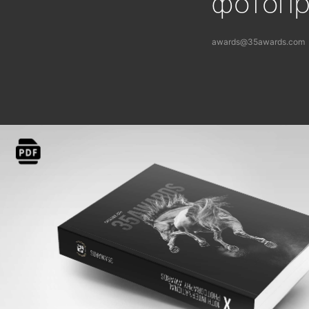
фотоп
awards@35awards.com