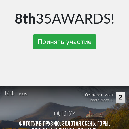
8th
35AWARDS!
Принять участие
12 oct.
12
Осталось мест
дней
2
всего мест: 6
Фототур
Фототур в Грузию. Золотая осень. Горы,