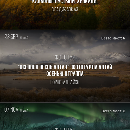
каньоны, пустыни, хинкали.
Владикавказ
23 sep.
10
Всего мест:
6
дней
Фототур
"ОСЕННЯЯ ПЕСНЬ АЛТАЯ": ФОТОТУР НА АЛТАЙ
ОСЕНЬЮ Ⅱгруппа
Горно-Алтайск
07 nov.
9
Всего мест:
8
дней