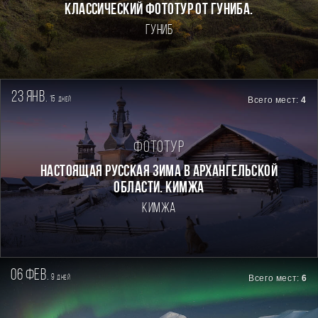
Классический фототур от Гуниба.
Гуниб
23 янв.
15
Всего мест:
4
дней
Фототур
Настоящая Русская зима в Архангельской
области. Кимжа
Кимжа
06 фев.
9
Всего мест:
6
дней