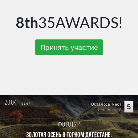
8th
35AWARDS!
Принять участие
20 окт.
6
Осталось мест
дней
5
всего мест: 8
Фототур
Золотая осень в горном Дагестане.