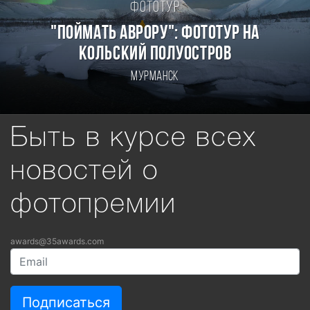
Фототур
"Поймать Аврору": фототур на
Кольский полуостров
Мурманск
Быть в курсе всех
новостей о
фотопремии
awards@35awards.com