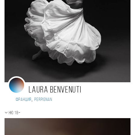
Laura Benvenuti
,
Франция
Perpignan
Ню 18+