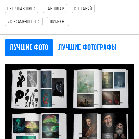
Петропавловск
Павлодар
Костанай
Уст-Каменогорск
Шимкент
Лучшие фото
Лучшие фотографы