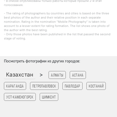
- В списке опубликованы только работы которые прошли 2-й этап
голосования.
- The rating of photographers by countries and cities is based on the three
best photos of the author and their relative position in each separate
nomination. Rating in the nomination "Mobile Photography" is taken into
account to a lesser extent for rating formation. The list shows one photo of
the author with the best rating.
- Only those photos have been published in the list that passed the second
stage of voting.
Посмотреть фотографии из других городов:
Казахстан
>
Алматы
Астана
Караганда
Петропавловск
Павлодар
Костанай
Уст-Каменогорск
Шимкент