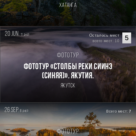
Хатанга
20 jun.
11
Осталось мест
дней
5
всего мест: 10
Фототур
Фототур «Столбы реки Сиинэ
(Синяя)». Якутия.
Якутск
26 sep.
8
Всего мест:
7
дней
Фототур