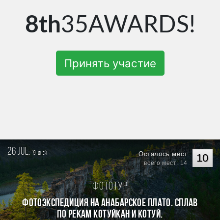
8th
35AWARDS!
Принять участие
26 jul.
19
Осталось мест
дней
10
всего мест: 14
Фототур
Фотоэкспедиция на Анабарское плато. Сплав
по рекам Котуйкан и Котуй.