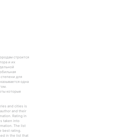
городам строится
тора и их
тдельной
Мобильная
 степени для
оказывается одна
гом.
боты которые
ies and cities is
author and their
nation. Rating in
s taken into
rmation. The list
 best rating.
d in the list that