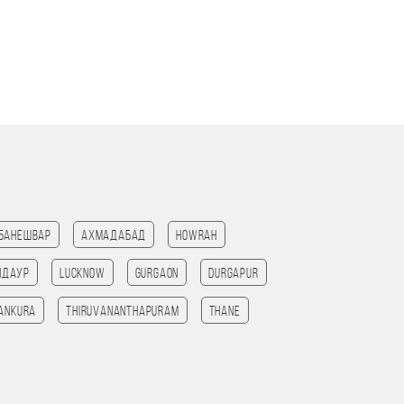
банешвар
Ахмадабад
HOWRAH
ндаур
Lucknow
Gurgaon
Durgapur
ankura
Thiruvananthapuram
Thane