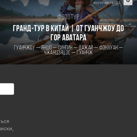
всего мест: 12
Фототур
Гранд-тур в Китай | От Гуанчжоу до
гор Аватара
Гуанчжоу — Яншо — Синпин — Дажай — Фэнхуан —
Чжанцзяцзе — Гуанчж
ться
писки,