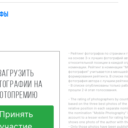
афы
- Рейтинг фотографов по странам и 
на основе 3-х лучших фотографий ав
относительной позиции в каждой о
номинации. Рейтинг в номинации "
Загрузить
фотография" учитывается в меньшей
формирования рейтинга. В списке п
фотография автора с лучшим рейтин
тографии на
- В списке опубликованы только ра
прошли 2-й этап голосования.
отопремию
- The rating of photographers by countr
based on the three best photos of the 
relative position in each separate nomi
Принять
the nomination "Mobile Photography" i
account to a lesser extent for rating fo
shows one photo of the author with the
участие
- Only those photos have been publishe