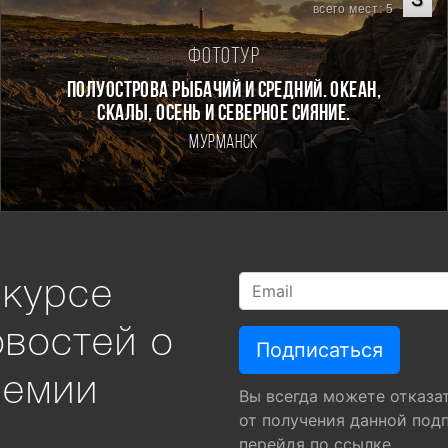
всего мест: 5
Фототур
Полуострова Рыбачий и Средний. Океан,
скалы, осень и северное сияние.
Мурманск
 курсе
овостей о
ремии
Вы всегда можете отказа
от получения данной под
перейдя по ссылке