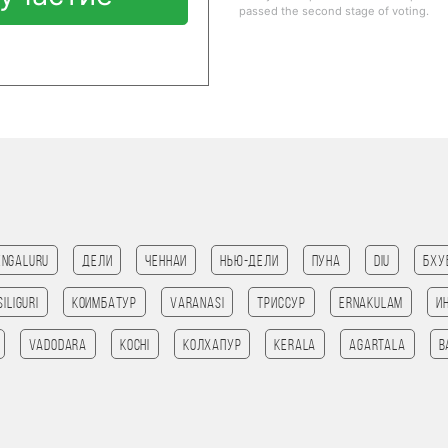
passed the second stage of voting.
engaluru
Дели
Ченнаи
Нью-Дели
Пуна
Diu
Бху
SILIGURI
Коимбатур
Varanasi
Триссур
Ernakulam
И
Vadodara
kochi
Колхапур
Kerala
agartala
B