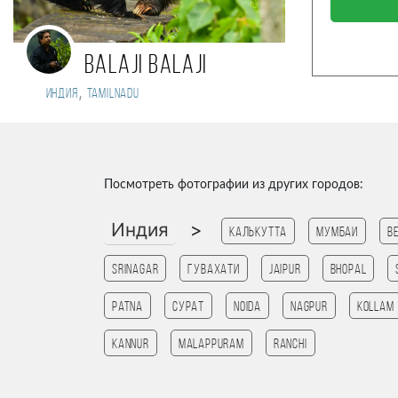
Balaji Balaji
,
Индия
Tamilnadu
Посмотреть фотографии из других городов:
Индия
>
Калькутта
Мумбаи
B
Srinagar
Гувахати
Jaipur
bhopal
patna
Сурат
noida
Nagpur
Kollam
Kannur
Malappuram
Ranchi