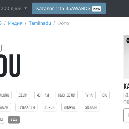
-
200
дней
Каталог 11th 35AWARDS
new
S
Индия
Tamilnadu
Фото
де
du
К
Бо
aluru
Дели
Ченнаи
Нью-Дели
Пуна
Diu
фо
nagar
Гувахати
Jaipur
bhopal
SILIGURI
am
еще