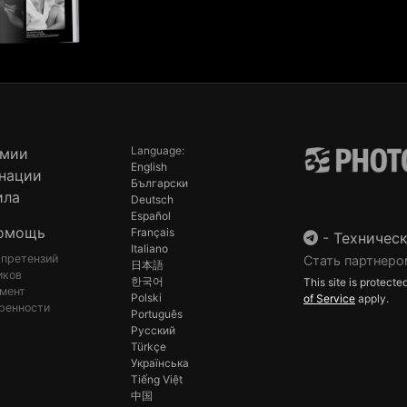
Language:
емии
English
нации
Български
ила
Deutsch
Español
омощь
Français
-
Техническ
Italiano
 претензий
Стать партнеро
日本語
иков
한국어
This site is protec
мент
Polski
of Service
apply.
ренности
Português
Русский
Türkçe
Українська
Tiếng Việt
中国