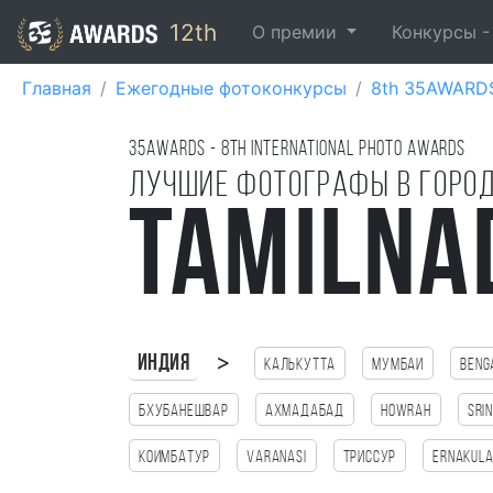
12th
О премии
Конкурсы 
Главная
Ежегодные фотоконкурсы
8th 35AWARD
35AWARDS - 8TH international photo awards
Лучшие фотографы в горо
Tamilna
>
Индия
Калькутта
Мумбаи
Beng
Бхубанешвар
Ахмадабад
HOWRAH
Sri
Коимбатур
Varanasi
Триссур
Ernakul