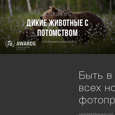
Фотоконкурс:
Дикие животные с
потомством
Участвовать в конкурсе
Быть в
всех н
фотоп
awards@35awards.com