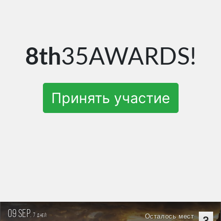
8th
35AWARDS!
Принять участие
09 sep.
7
Осталось мест
дней
3