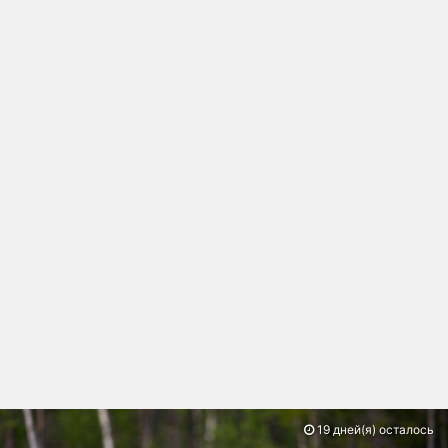
19 дней(я) осталось