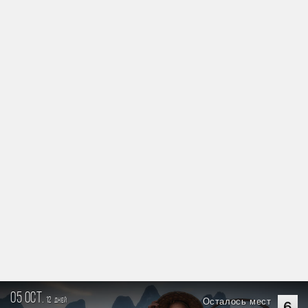
05 oct.
12
Осталось мест
дней
6