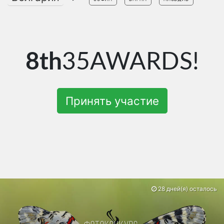
8th
35AWARDS!
Принять участие
28 дней(я) осталось