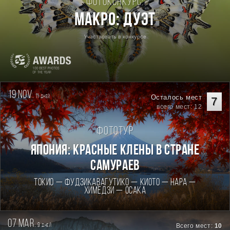
Фотоконкурс:
Макро: Дуэт
Участвовать в конкурсе
19 nov.
11
Осталось мест
дней
7
всего мест: 12
Фототур
Япония: Красные клены в стране
самураев
Токио — Фудзикавагутико — Киото — Нара —
Химедзи — Осака
07 mar.
9
Всего мест:
10
дней