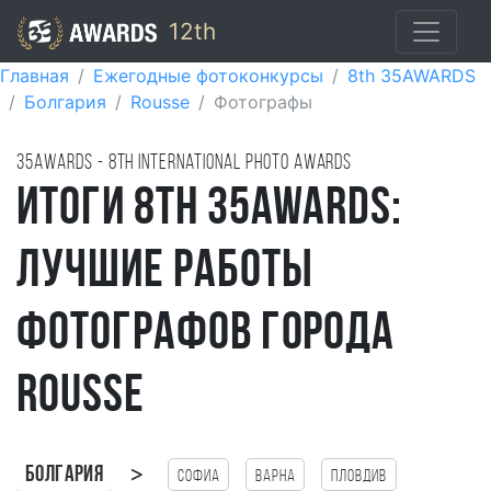
12th
Главная
Ежегодные фотоконкурсы
8th 35AWARDS
Болгария
Rousse
Фотографы
35AWARDS - 8TH international photo awards
Итоги 8th 35AWARDS:
лучшие работы
фотографов города
Rousse
>
Болгария
Софиа
Варна
Пловдив