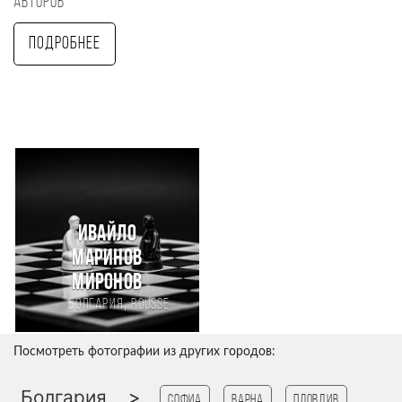
авторов
Подробнее
Ивайло
Маринов
Миронов
,
Болгария
Rousse
Посмотреть фотографии из других городов:
Болгария
>
Софиа
Варна
Пловдив