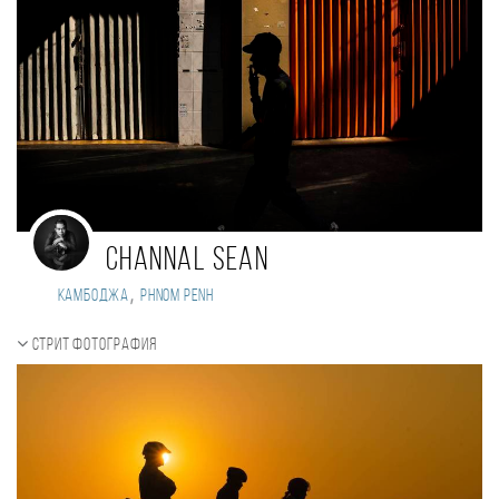
Channal SEAN
,
Камбоджа
Phnom Penh
Стрит фотография