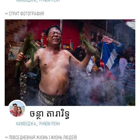
Камбоджа
Phnom Penh
Стрит фотография
ចន្ថា តារារិទ្ធ
,
Камбоджа
Phnom Penh
Повседневная жизнь (Жизнь людей)