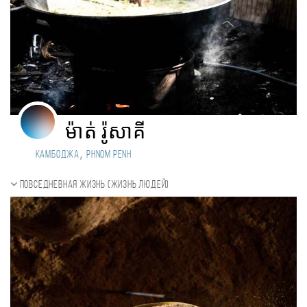
ម៉ាត់ រ៉ូសាគី
,
Камбоджа
Phnom Penh
Повседневная жизнь (Жизнь людей)