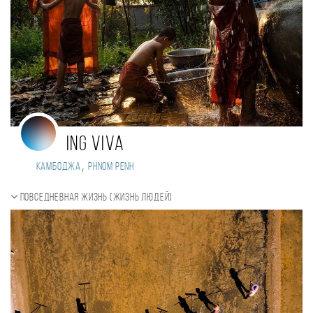
Ing Viva
,
Камбоджа
Phnom penh
Повседневная жизнь (Жизнь людей)