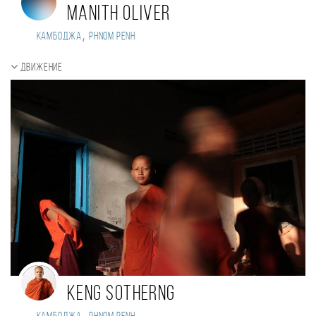
Manith Oliver
,
Камбоджа
Phnom Penh
Движение
Keng Sotherng
,