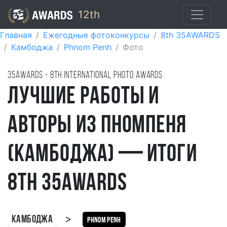
12th
Главная
Ежегодные фотоконкурсы
8th 35AWARDS
Камбоджа
Phnom Penh
Фото
35AWARDS - 8TH international photo awards
Лучшие работы и
авторы из Пномпеня
(Камбоджа) — итоги
8th 35AWARDS
>
Камбоджа
Phnom Penh