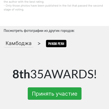
the author with the best rating.
- Only those photos have been published in the list that passed the second
stage of voting.
Посмотреть фотографии из других городов:
Камбоджа
>
Phnom Penh
8th
35AWARDS!
Принять участие