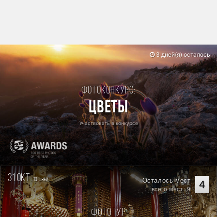
3 дней(я) осталось
Фотоконкурс:
Цветы
Участвовать в конкурсе
31 окт.
10
Осталось мест
дней
4
всего мест: 9
Фототур