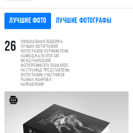
Лучшие фото
Лучшие фотографы
Официальная подборка
26
лучших фотографий
фотографов из Phnom Penh,
Камбоджа по итогам
международной
фотопремии 8th 35AWARDS.
На странице представлены
фотографии участников
разных жанров и
направлений.