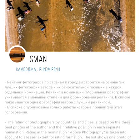
sman
,
Камбоджа
Phnom Penh
- Рейтинг фотографов по странам и городам строится на основе 3-х
лучших фотографий автора и их относительной позиции в каждой
отдельной номинации. Рейтинг в номинации "Мобильная фотография"
учитывается в меньшей степени для формирования рейтинга. В списке
показывается одна фотография автора с лучшим рейтингом.
- В списке опубликованы только работы которые прошли 2-й этап
голосования.
- The rating of photographers by countries and cities is based on the three
best photos of the author and their relative position in each separate
nomination. Rating in the nomination "Mobile Photography" is taken into
account to a lesser extent for rating formation. The list shows one photo of