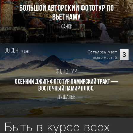
Большой авторский фототур по
Вьетнаму
Ханой
30 сен.
13
Осталось мест
дней
3
всего мест: 5
Фототур
Осенний джип-фототур Памирский Тракт —
Восточный Памир плюс.
Душанбе
Быть в курсе всех