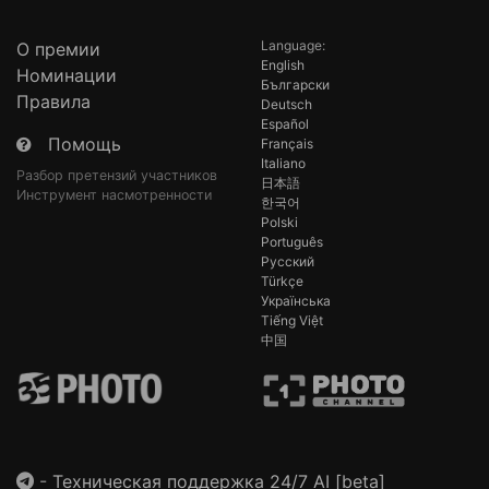
Language:
О премии
English
Номинации
Български
Правила
Deutsch
Español
Помощь
Français
Italiano
Разбор претензий участников
日本語
Инструмент насмотренности
한국어
Polski
Português
Русский
Türkçe
Українська
Tiếng Việt
中国
-
Техническая поддержка 24/7 AI [beta]