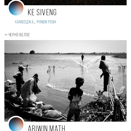
Ke Siveng
,
Камбоджа
Phnom Penh
Черно-белое
Ariwin math