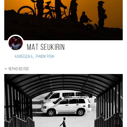
Mat Seukirin
,
Камбоджа
Phnom Penh
Черно-белое