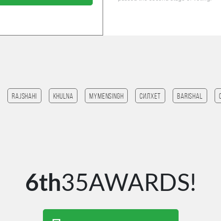
Rajshahi
Khulna
mymensingh
Силхет
Barishal
6th
35AWARDS!