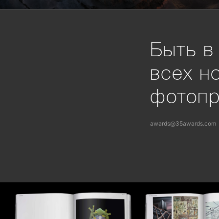
Быть в
всех н
фотоп
awards@35awards.com