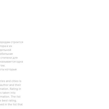
городам строится
тора и их
тдельной
Мобильная
 степени для
оказывается одна
гом.
боты которые
ies and cities is
author and their
nation. Rating in
s taken into
rmation. The list
 best rating.
d in the list that