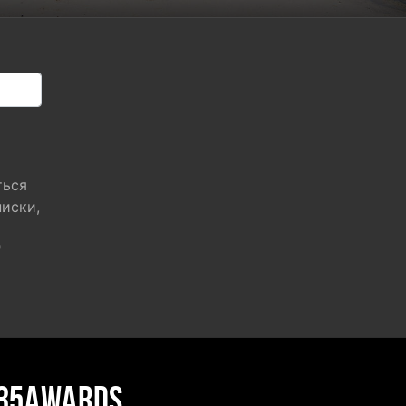
ться
писки,
"
35AWARDS