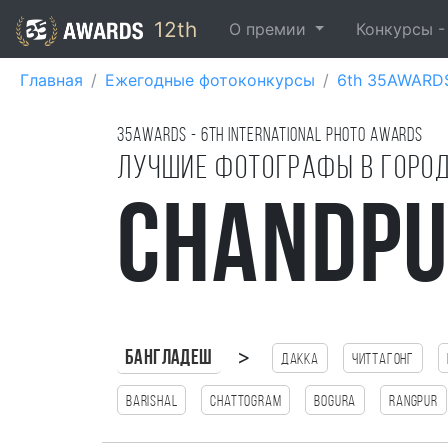
12th
О премии
Конкурсы 
Главная
Ежегодные фотоконкурсы
6th 35AWARD
35AWARDS - 6TH international photo awards
Лучшие фотографы в горо
Chandp
>
Бангладеш
Дакка
Читтагонг
Barishal
Chattogram
Bogura
Rangpur