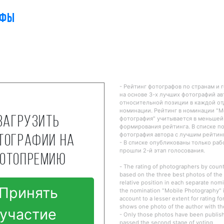
афы
- Рейтинг фотографов по странам и 
на основе 3-х лучших фотографий ав
относительной позиции в каждой о
номинации. Рейтинг в номинации "
Загрузить
фотография" учитывается в меньшей
формирования рейтинга. В списке п
фотография автора с лучшим рейтин
тографии на
- В списке опубликованы только ра
прошли 2-й этап голосования.
отопремию
- The rating of photographers by countr
based on the three best photos of the 
relative position in each separate nomi
Принять
the nomination "Mobile Photography" i
account to a lesser extent for rating fo
shows one photo of the author with the
участие
- Only those photos have been publishe
passed the second stage of voting.