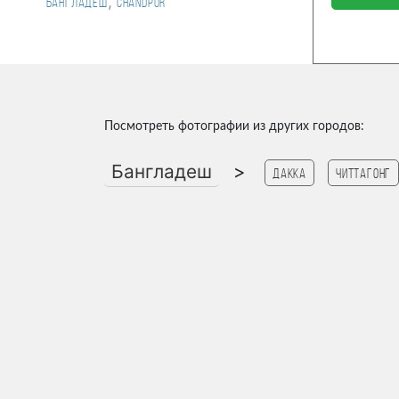
,
Бангладеш
Chandpur
Посмотреть фотографии из других городов:
Бангладеш
>
Дакка
Читтагонг