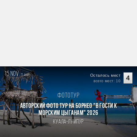
15 nov.
11
Осталось мест
дней
4
всего мест: 10
Фототур
Авторский фото тур на Борнео "В гости к
морским цыганам" 2026
Куала-Лумпур