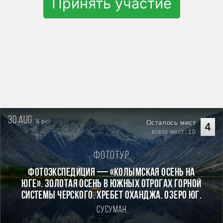
Принять участие
30 aug.
14
Осталось мест
дней
4
всего мест: 10
Фототур
Фотоэкспедиция — «Колымская осень на
Юге». Золотая осень в южных отрогах горной
системы Черского. Хребет Оханджа. Озеро Юг.
Сусуман