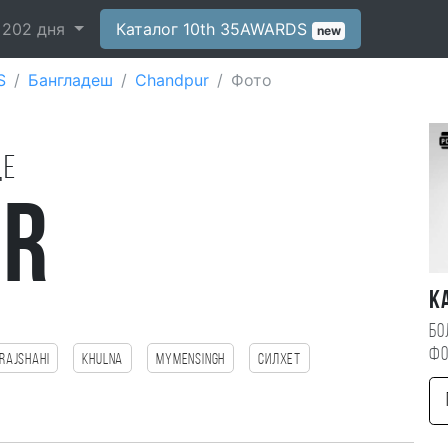
-
202
дня
Каталог 10th 35AWARDS
new
S
Бангладеш
Chandpur
Фото
де
ur
К
Бо
фо
Rajshahi
Khulna
mymensingh
Силхет