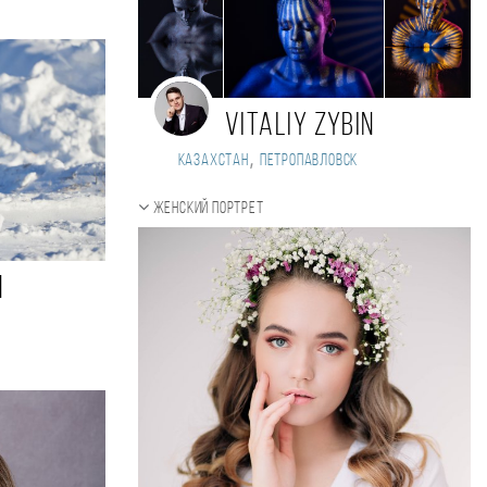
Vitaliy Zybin
,
Казахстан
Петропавловск
Женский портрет
n