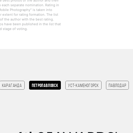
e best photos of the author and their
in each separate nomination. Rating in
obile Photography" is taken into
r extent for rating formation. The list
f the author with the best rating.
os have been published in the list that
 stage of voting.
Караганда
Петропавловск
Уст-Каменогорск
Павлодар