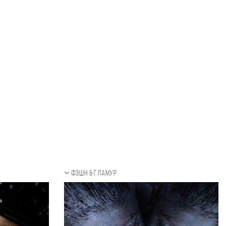
Фэшн & Гламур