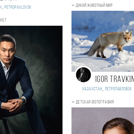
Дикий животный мир
,
н
PETROPAVLOVSK
трет
Igor Travki
,
Казахстан
Петропавловск
Детская фотография