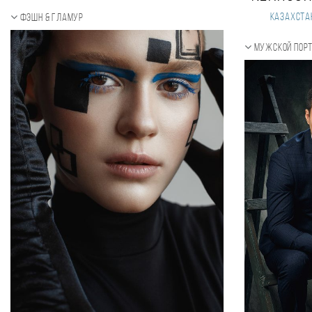
Казахста
Фэшн & Гламур
Мужской пор