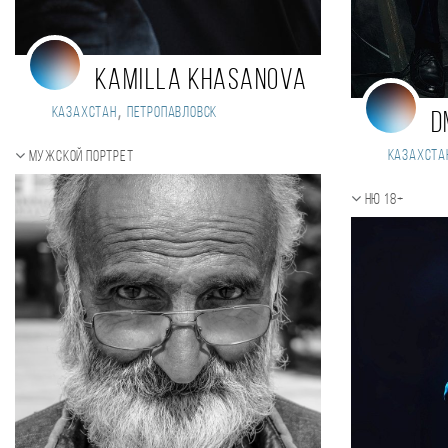
Kamilla Khasanova
,
Казахстан
Петропавловск
D
Казахста
Мужской портрет
Ню 18+