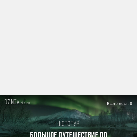
07 nov.
9
Всего мест:
8
дней
Фототур
БОЛЬШОЕ ПУТЕШЕСТВИЕ ПО