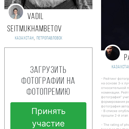
Vadil
Seitmukhambetov
,
Казахстан
Петропавловск
P
Казахста
Загрузить
- Рейтинг фотог
фотографии на
на основе 3-х лу
относительной п
фотопремию
номинации. Рейт
фотография" учи
формирования ре
фотография авто
Принять
- В списке опуб
прошли 2-й этап
участие
- The rating of ph