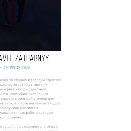
avel Zatharnyy
,
н
Петропавловск
рафов по странам и городам строится
чших фотографий автора и их
озиции в каждой отдельной
инг в номинации "Мобильная
тывается в меньшей степени для
йтинга. В списке показывается одна
ра с лучшим рейтингом.
ликованы только работы которые
 голосования.
otographers by countries and cities is