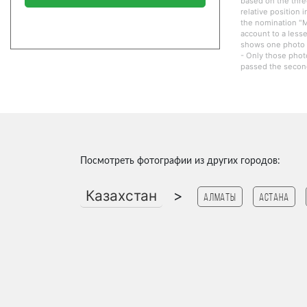
based on the thre
relative position 
the nomination "M
account to a lesse
shows one photo o
- Only those phot
passed the second
Посмотреть фотографии из других городов:
Казахстан
>
Алматы
Астана