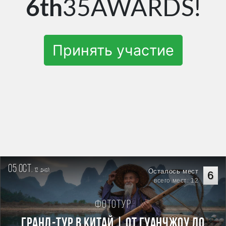
6th
35AWARDS!
Принять участие
05 oct.
12
Осталось мест
дней
6
всего мест: 12
Фототур
Гранд-тур в Китай | От Гуанчжоу до