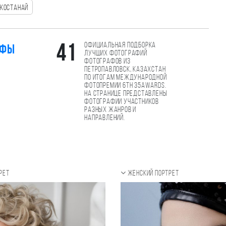
Костанай
Официальная подборка
41
афы
лучших фотографий
фотографов из
Петропавловск, Казахстан
по итогам международной
фотопремии 6th 35AWARDS.
На странице представлены
фотографии участников
разных жанров и
направлений.
рет
Женский портрет