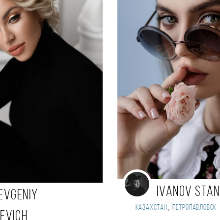
Ivanov Stan
EVGENIY
,
Казахстан
Петропавловск
EVICH