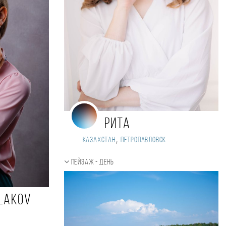
Рита
,
Казахстан
Петропавловск
Пейзаж - день
alakov