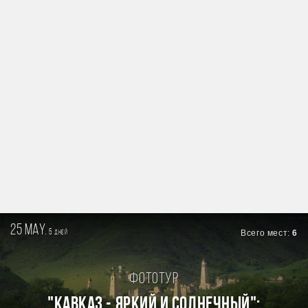
25 may.
5
Всего мест:
6
дней
Фототур
"КАВКАЗ - ЯРКИЙ И СОЛНЕЧНЫЙ":