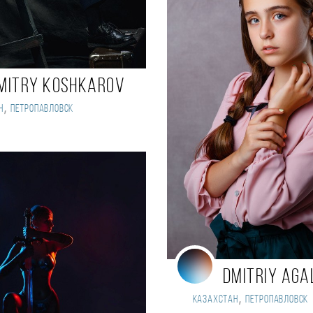
mitry Koshkarov
,
н
Петропавловск
Dmitriy Ag
,
Казахстан
Петропавловск