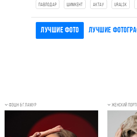
Павлодар
Шимкент
Актау
Uralsk
Лучшие фото
Лучшие фотогр
Фэшн & Гламур
Женский порт