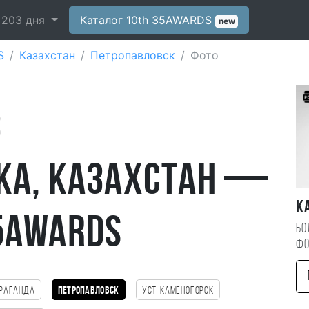
-
203
дня
Каталог 10th 35AWARDS
new
S
Казахстан
Петропавловск
Фото
з
ка, Казахстан —
К
5AWARDS
Бо
фо
раганда
Петропавловск
Уст-Каменогорск