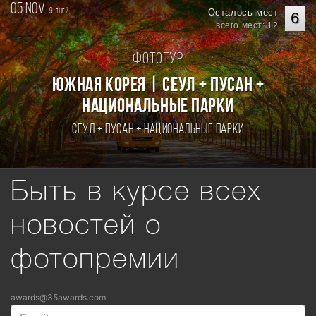
05 nov.
9
Осталось мест
дней
6
всего мест: 12
Фототур
Южная Корея | Сеул + Пусан +
национальные парки
Сеул + Пусан + национальные парки
Быть в курсе всех
новостей о
фотопремии
awards@35awards.com