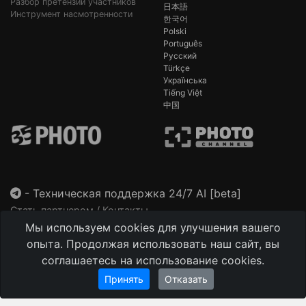
Разбор претензий участников
日本語
Инструмент насмотренности
한국어
Polski
Português
Русский
Türkçe
Українська
Tiếng Việt
中国
-
Техническая поддержка 24/7 AI [beta]
Стать партнером / Контакты
Мы используем cookies для улучшения вашего
This site is protected by reCAPTCHA and the Google
Privacy Policy
and
Terms of Service
apply.
опыта. Продолжая использовать наш сайт, вы
соглашаетесь на использование cookies.
Принять
Отказать