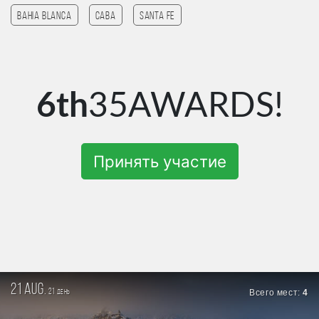
Bahia Blanca
CABA
Santa Fe
6th
35AWARDS!
Принять участие
21 aug.
21
Всего мест:
4
день