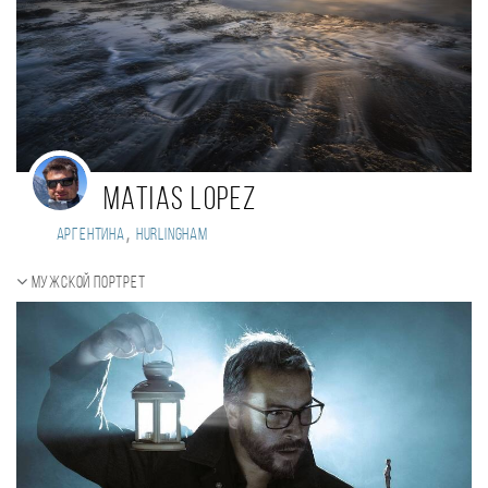
Matias Lopez
,
Аргентина
Hurlingham
Мужской портрет