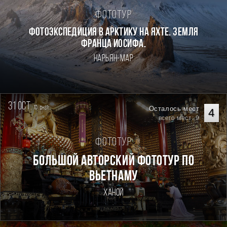
Фототур
Фотоэкспедиция в Арктику на яхте. Земля
Франца Иосифа.
Нарьян-Мар
31 oct.
10
Осталось мест
дней
4
всего мест: 9
Фототур
Большой авторский фототур по
Вьетнаму
Ханой