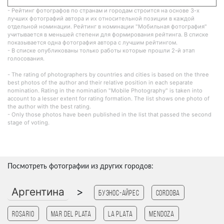
- Рейтинг фотографов по странам и городам строится на основе 3-х
лучших фотографий автора и их относительной позиции в каждой
отдельной номинации. Рейтинг в номинации "Мобильная фотография"
учитывается в меньшей степени для формирования рейтинга. В списке
показывается одна фотография автора с лучшим рейтингом.
- В списке опубликованы только работы которые прошли 2-й этап
голосования.
- The rating of photographers by countries and cities is based on the three
best photos of the author and their relative position in each separate
nomination. Rating in the nomination "Mobile Photography" is taken into
account to a lesser extent for rating formation. The list shows one photo of
the author with the best rating.
- Only those photos have been published in the list that passed the second
stage of voting.
Посмотреть фотографии из других городов:
Аргентина
>
Буэнос-Айрес
Cordoba
Rosario
Mar del Plata
La Plata
Mendoza