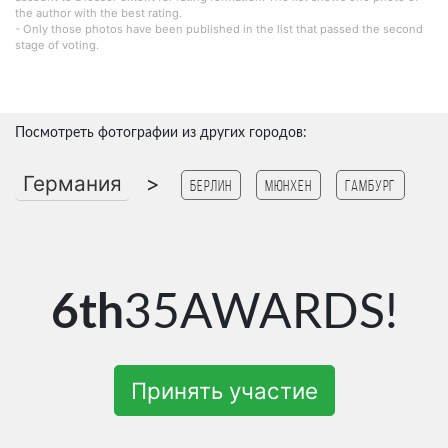
the author with the best rating.
- Only those photos have been published in the list that passed the second
stage of voting.
Посмотреть фотографии из других городов:
Германия
>
Берлин
Мюнхен
Гамбург
6th
35AWARDS!
Принять участие