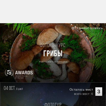
13 дней(я) осталось
Фотоконкурс:
Грибы
Участвовать в конкурсе
04 oct.
9
Осталось мест
дней
3
всего мест: 6
Фототур