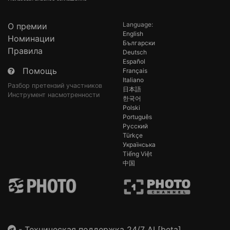
Language:
О премии
English
Номинации
Български
Правила
Deutsch
Español
Помощь
Français
Italiano
Разбор претензий участников
日本語
Инструмент насмотренности
한국어
Polski
Português
Русский
Türkçe
Українська
Tiếng Việt
中国
-
Техническая поддержка 24/7 AI [beta]