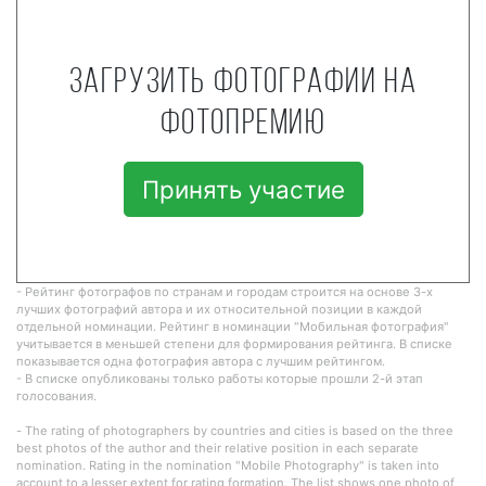
Загрузить фотографии на
фотопремию
Принять участие
- Рейтинг фотографов по странам и городам строится на основе 3-х
лучших фотографий автора и их относительной позиции в каждой
отдельной номинации. Рейтинг в номинации "Мобильная фотография"
учитывается в меньшей степени для формирования рейтинга. В списке
показывается одна фотография автора с лучшим рейтингом.
- В списке опубликованы только работы которые прошли 2-й этап
голосования.
- The rating of photographers by countries and cities is based on the three
best photos of the author and their relative position in each separate
nomination. Rating in the nomination "Mobile Photography" is taken into
account to a lesser extent for rating formation. The list shows one photo of