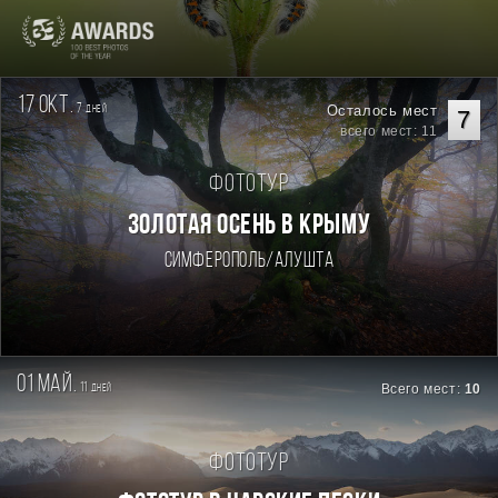
17 окт.
7
Осталось мест
дней
7
всего мест: 11
Фототур
ЗОЛОТАЯ ОСЕНЬ В КРЫМУ
Симферополь/Алушта
01 май.
11
Всего мест:
10
дней
Фототур