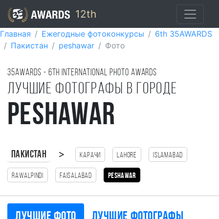
12th
Главная
Ежегодные фотоконкурсы
6th 35AWARDS
Пакистан
peshawar
Фото
35AWARDS - 6TH international photo awards
Лучшие фотографы в городе
peshawar
>
Пакистан
Карачи
lahore
Islamabad
Rawalpindi
Faisalabad
peshawar
Лучшие фото
Лучшие фотографы