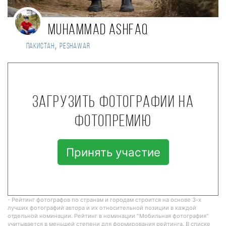
Muhammad Ashfaq
,
Пакистан
Peshawar
Загрузить фотографии на
фотопремию
Принять участие
- Рейтинг фотографов по странам и городам строится на основе 3-х
лучших фотографий автора и их относительной позиции в каждой
отдельной номинации. Рейтинг в номинации "Мобильная фотография"
учитывается в меньшей степени для формирования рейтинга. В списке