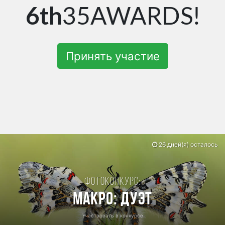
6th
35AWARDS!
Принять участие
26 дней(я) осталось
Фотоконкурс:
Макро: Дуэт
Участвовать в конкурсе