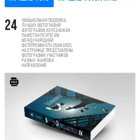
Официальная подборка
24
лучших фотографий
фотографов из peshawar,
Пакистан по итогам
международной
фотопремии 6th 35AWARDS.
На странице представлены
фотографии участников
разных жанров и
направлений.