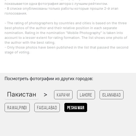
показывается одна фотография автора с лучшим рейтингом.
- В списке опубликованы только работы которые прошли 2-й этап
голосования.
- The rating of photographers by countries and cities is based on the three
best photos of the author and their relative position in each separate
nomination. Rating in the nomination "Mobile Photography" is taken into
account to a lesser extent for rating formation. The list shows one photo of
the author with the best rating.
- Only those photos have been published in the list that passed the second
stage of voting.
Посмотреть фотографии из других городов:
Пакистан
>
Карачи
lahore
Islamabad
Rawalpindi
Faisalabad
peshawar