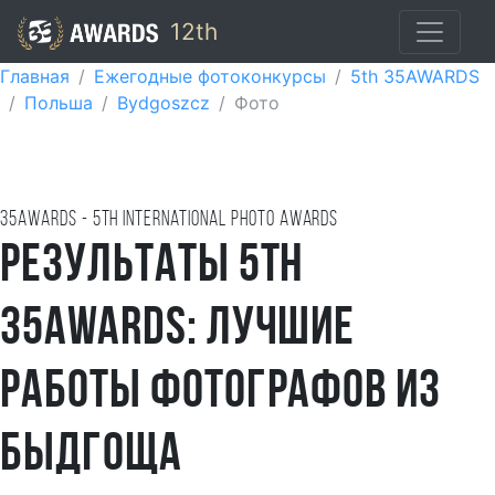
12th
Главная
Ежегодные фотоконкурсы
5th 35AWARDS
Польша
Bydgoszcz
Фото
35AWARDS - 5TH international photo awards
Результаты 5th
35AWARDS: лучшие
работы фотографов из
Быдгоща