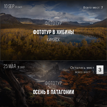
10 sep.
8
Всего мест:
7
дней
Фототур
ФОТОТУР В ХИБИНЫ
Кировск
25 mar.
16
Осталось мест
дней
3
всего мест: 7
Фототур
Осень в Патагонии