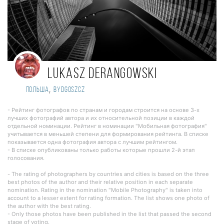
Lukasz Derangowski
,
Польша
Bydgoszcz
- Рейтинг фотографов по странам и городам строится на основе 3-х
лучших фотографий автора и их относительной позиции в каждой
отдельной номинации. Рейтинг в номинации "Мобильная фотография"
учитывается в меньшей степени для формирования рейтинга. В списке
показывается одна фотография автора с лучшим рейтингом.
- В списке опубликованы только работы которые прошли 2-й этап
голосования.
- The rating of photographers by countries and cities is based on the three
best photos of the author and their relative position in each separate
nomination. Rating in the nomination "Mobile Photography" is taken into
account to a lesser extent for rating formation. The list shows one photo of
the author with the best rating.
- Only those photos have been published in the list that passed the second
stage of voting.